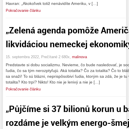
Havran: „Akokoľvek totiž nenávidíte Ameriku, v […]
Pokračovanie článku
„Zelená agenda pomôže Ameri
likvidáciou nemeckej ekonomik
15. septembra 2022, Prečítané 2 680x,
malinova
Predstavte si dobu socializmu. Nevieme, čo bude nasledovať, je so
ľudia, čo sa tým nerozptyľujú. Aká totalita? Čo za totalita? Čo to b
sa snaží! To sú blázni, neprispôsobiví ľudia, ktorým sa zdá, že je tu 
totalita? Kto trpí? Nikto! Kto nie je lenivý a nie je […]
Pokračovanie článku
„Půjčíme si 37 bilionů korun u 
rozdáme je velkým energo-šme