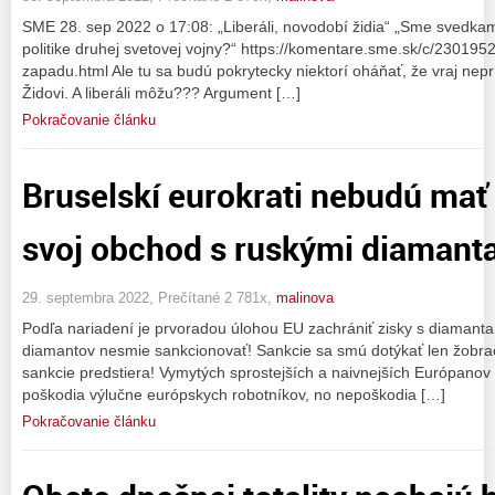
SME 28. sep 2022 o 17:08: „Liberáli, novodobí židia“ „Sme svedkam
politike druhej svetovej vojny?“ https://komentare.sme.sk/c/2301952
zapadu.html Ale tu sa budú pokrytecky niektorí oháňať, že vraj nepr
Židovi. A liberáli môžu??? Argument […]
Pokračovanie článku
Bruselskí eurokrati nebudú mať 
svoj obchod s ruskými diamant
29. septembra 2022, Prečítané 2 781x,
malinova
Podľa nariadení je prvoradou úlohou EU zachrániť zisky s diamanta
diamantov nesmie sankcionovať! Sankcie sa smú dotýkať len žobrače
sankcie predstiera! Vymytých sprostejších a naivnejších Európanov 
poškodia výlučne európskych robotníkov, no nepoškodia […]
Pokračovanie článku