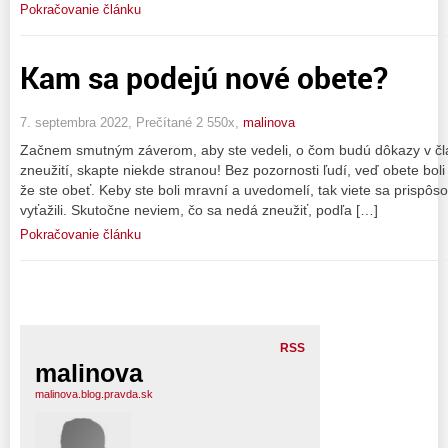
Pokračovanie článku
Kam sa podejú nové obete?
7. septembra 2022, Prečítané 2 550x,
malinova
Začnem smutným záverom, aby ste vedeli, o čom budú dôkazy v člá
zneužití, skapte niekde stranou! Bez pozornosti ľudí, veď obete boli
že ste obeť. Keby ste boli mravní a uvedomelí, tak viete sa prispôsob
vyťažili. Skutočne neviem, čo sa nedá zneužiť, podľa […]
Pokračovanie článku
RSS
malinova
malinova.blog.pravda.sk