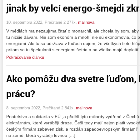
jinak by velcí energo-šmejdi zk
10. septembra 2022, Prečítané 2 277x,
malinova
V médiách ma nezaujíma čítať o monarchii, ale chcela by som, aby 
tu nižšie dávam. Nie som ekonóm a mnohí nie sú ekonómovia, čo b
energiami. Ale tu sa udržiava v ľuďoch dojem, že všetkých tieto hl
pritom sa tu špekulanti s energiami šetria a na všetko majú doplatiť
Pokračovanie článku
Ako pomôžu dva svetre ľuďom, k
prácu?
8. septembra 2022, Prečítané 2 841x,
malinova
Priateľstvo a solidarita v EÚ „a přidělí tyto miliardy vydřené z Če
elektrárnám, které vyrábějí draze. Češi tedy mají nejen platit vysoké
českým firmám zabaven zisk, a rozdán západoevropským firmám!“ U
na země, která vyrábějí levnou […]