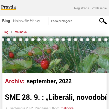
Registrácia
Prihlásenie
Blog
Najnovšie články
Najčítanejšie články
Blog
>
malinova
Najkomentovanejšie články
Zoznam blogov
Komerčné blogy
Archív:
september, 2022
SME 28. 9. : „Liberáli, novodobí 
30. septembra 2022, Prečítané 2 879x,
malinova