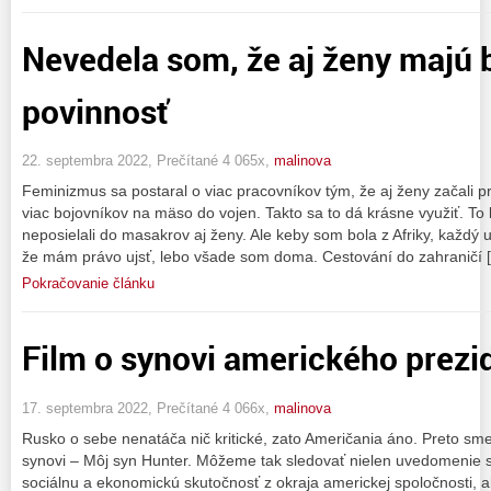
Nevedela som, že aj ženy majú 
povinnosť
22. septembra 2022, Prečítané 4 065x,
malinova
Feminizmus sa postaral o viac pracovníkov tým, že aj ženy začali pr
viac bojovníkov na mäso do vojen. Takto sa to dá krásne využiť. To l
neposielali do masakrov aj ženy. Ale keby som bola z Afriky, každý
že mám právo ujsť, lebo všade som doma. Cestování do zahraničí 
Pokračovanie článku
Film o synovi amerického prezi
17. septembra 2022, Prečítané 4 066x,
malinova
Rusko o sebe nenatáča nič kritické, zato Američania áno. Preto sme
synovi – Môj syn Hunter. Môžeme tak sledovať nielen uvedomenie s
sociálnu a ekonomickú skutočnosť z okraja americkej spoločnosti, 