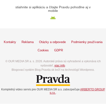
stiahnite si aplikáciu a čítajte Pravdu pohodlne aj v
mobile
Kontakty
Reklama
Otázky a odpovede
Podmienky používania
Cookies
GDPR
© OUR MEDIA SR a. s. 2026. Autorské práva sú vyhradené a vykonáva ich
vydavateľ,
viac info
.
Blogovací systém Blog.Pravda.sk beží na technológií Wordpress.
Kompletný video servis pre OUR MEDIA SR a.s. zabezpečuje
ARBERTO GROUP
s.r.o.
.