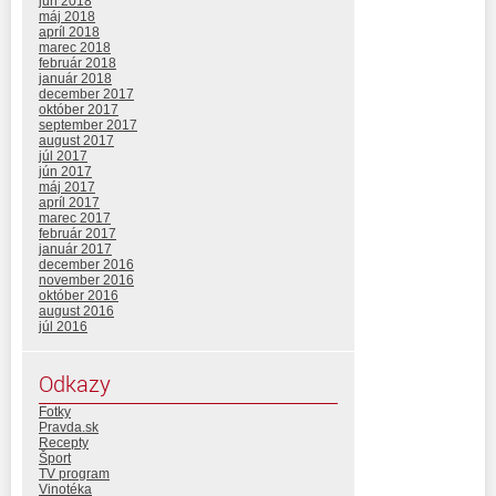
jún 2018
máj 2018
apríl 2018
marec 2018
február 2018
január 2018
december 2017
október 2017
september 2017
august 2017
júl 2017
jún 2017
máj 2017
apríl 2017
marec 2017
február 2017
január 2017
december 2016
november 2016
október 2016
august 2016
júl 2016
Odkazy
Fotky
Pravda.sk
Recepty
Šport
TV program
Vinotéka