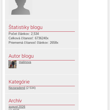
Štatistiky blogu
Počet článkov: 2,534
Celková čítanosť: 6736240x
Priemerná čítanosť článkov: 2658x
Autor blogu
malinova
Kategórie
Nezaradené
(2 534)
Archív
august 2026