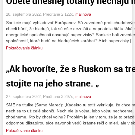
Obete dnešnej totality nechajú 
28. septembra 2022, Prečítané 2 122x,
malinova
Sankcie majú vyhladovať Európanov. Sú zavedené proti chudobným
chceli búriť, že hladujú, tak sú ešte dezoláti a nepriatelia štátu. Aká 
energetické spoločnosti dosahujú super zisky? Sankcie boli zavede
spoločností, ktoré budú na hladujúcich zarábať? A ich superzisky […
Pokračovanie článku
„Ak hovoríte, že s Ruskom sa t
stojíte na jeho strane. „
27. septembra 2022, Prečítané 3 297x,
malinova
SME na titulke (Samo Marec): „Kadekto tu totiž vykrikuje, že chce m
nech sa to už celé skončí. Nech nie je vojna, lebo vojnu nechceme
zhodneme. Kto by chcel vojnu? Problém je len v tom, že je to prázdn
odpornou diktatúrou síce navonok vedú krásne reči o mieri, ale v sk
Pokračovanie článku