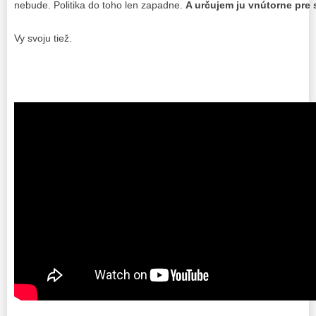
nebude. Politika do toho len zapadne.
A určujem ju vnútorne pre 
Vy svoju tiež.