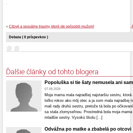
.
«
Citové a sexuálne traumy, ktoré ste spôsobili mužom!
„
Debata ( 0 príspevkov )
Ďalšie články od tohto blogera
Popoluška si tie šaty nemusela ani sam
07.08.2026
Moja mama mala najradšej najstaršiu sestru, ktorá 
toľko rokov ako môj otec a ja som mala najradšej n
mali rady druhú sestru, pretože tá bola po očkovaní
sa stala zlomyseľnou. Prostredná bola moja mama 
mladšie sestry. Vysokú školu [...]
Odvážna po matke a zbabelá po otcovi