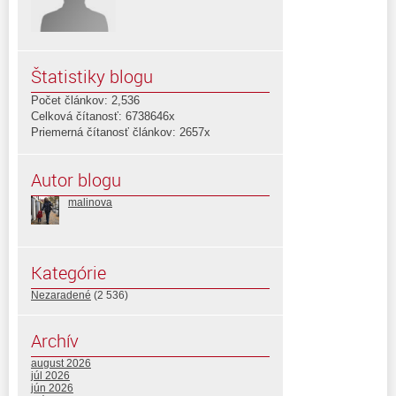
Štatistiky blogu
Počet článkov: 2,536
Celková čítanosť: 6738646x
Priemerná čítanosť článkov: 2657x
Autor blogu
malinova
Kategórie
Nezaradené
(2 536)
Archív
august 2026
júl 2026
jún 2026