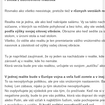
Rovnako ako všetko neexistuje, pretože tiež
v rôznych verziách rea
Realita nie je jedna, ale ako keď nakrájate salámu. Vy sa takto nac
súčasne, v ktorých sa môžete pohybovať a bez toho, aby ste vedeli,
podľa výšky svojej citovej vibrácie.
Obrazne ako keď sedíte za s
stolom, v úrovni stola a nad stolom.
Všetko, čo vidíte ako realitu je len premietanie vášho vnútorného ob
navonok a závislosti od výšky vašej citovej vibrácie.
Tu je napríklad zaujímavé, že vy jeden sa nachádzate v realite, kd
zároveň aj v realite, kde ho nemáte.
Ktorá verzia bude pre vás realitou, určujete vo svojom „autíčku“ ako
V jednej realite bude v Európe vojna a veľa ľudí zomrie a v inej
To sa neovplyvňuje politikou, ale pre vás vnútorným nastavením. Bavi
hokej. Len zábava, nijako ju tým skutočne neovplyvňujete.
No ovplyvňujete jej výsledok pre vás tým, čo prežívate. Keď nie si v
negatívne pocity, bude to pre vás politika, ktorá vás dopraví do voj
alebo Putin, ale váš vzťah k najbližším ľuďom, vaše pochopenie pre
s manželkou a uvidíte,
či budú politici pravdivejší než vy!