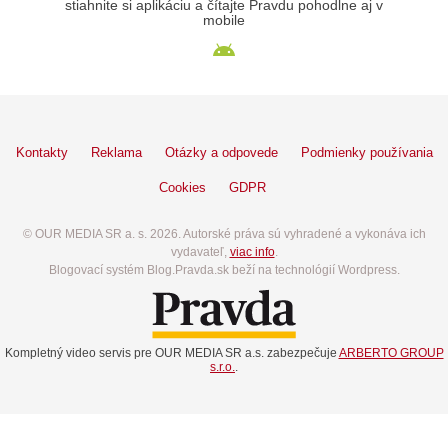
stiahnite si aplikáciu a čítajte Pravdu pohodlne aj v
mobile
Kontakty
Reklama
Otázky a odpovede
Podmienky používania
Cookies
GDPR
© OUR MEDIA SR a. s. 2026. Autorské práva sú vyhradené a vykonáva ich
vydavateľ,
viac info
.
Blogovací systém Blog.Pravda.sk beží na technológií Wordpress.
Kompletný video servis pre OUR MEDIA SR a.s. zabezpečuje
ARBERTO GROUP
s.r.o.
.