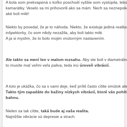
A bola som prekvapená o koľko poschodí vyššie som vystúpila, lebo 
kamarátky. Veselo sa mi prihovorili ako sa mám. Nech sa neznepok
aké boli milé!
Niekto by povedal, že je to náhoda. Niekto, že existuje jediná realita v 
inšpektorky, čo som nikdy nezažila, aby boli takto milé.
A ja si myslím, že to bolo mojim vnútorným nastavením.
Ale takto sa mení len v malom rozsahu.
Aby ste boli v diametráln
to musíte mať veľmi veľa paliva, teda inú
úroveň vibrácií.
A toto je ukážka, čo sa s vami deje, keď príliš často cítite smútok a
Takto tým zapadáte do bažiny nízkych vibrácií, ktoré vás pohlt
bahnu.
Nielen sa tak cítite,
taká bude aj vaša realita.
Najnižšie vibrácie sú depresie a strach.