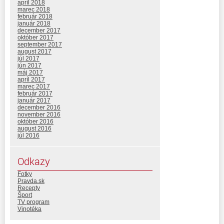
apríl 2018
marec 2018
február 2018
január 2018
december 2017
október 2017
september 2017
august 2017
júl 2017
jún 2017
máj 2017
apríl 2017
marec 2017
február 2017
január 2017
december 2016
november 2016
október 2016
august 2016
júl 2016
Odkazy
Fotky
Pravda.sk
Recepty
Šport
TV program
Vinotéka