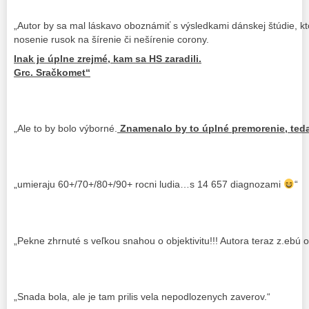
„Autor by sa mal láskavo oboznámiť s výsledkami dánskej štúdie, kt
nosenie rusok na šírenie či nešírenie corony.
Inak je úplne zrejmé, kam sa HS zaradili.
Grc. Sračkomet“
„Ale to by bolo výborné.
Znamenalo by to úplné premorenie, ted
„umieraju 60+/70+/80+/90+ rocni ludia…s 14 657 diagnozami
“
„Pekne zhrnuté s veľkou snahou o objektivitu!!! Autora teraz z.ebú 
„Snada bola, ale je tam prilis vela nepodlozenych zaverov.“