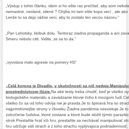
„Výstup z tohto článku, idem si ho ešte raz prečítať, aby som nebol
nemastné, neslané, silené ? Chýba mi tam ešte kopa vecí , ale ako 
Lenže tu sa dejú vážne veci, aby to zostalo len vecou názoru.“
„Pan Lehotsky, klobuk dolu. Tentoraz ziadna propaganda a ani zav
Smeru nebolo citit. Vidite, ze sa to da.“
„vyvolava malo agresie na pomery HS“
„Celá korona je Divadlo, v skutočnosti sa nič nedeje.Manipul
prostredníctvom ilúzie.
Na aké testy treba chodiť, keď je všetko oy
biologického materiálu a zavádzanie ktovie čoho k mozgom ľudí.Cel
všetko čo sa od toho odvíja nie je pravda.Je to špinavá hra so stra
najprimitívnejšie struny v človeku.Žiadna pandémia neexistuje.Je t
zotročenie ľudstva, ktoré zostane a ktoré bude slúžiť týmto parazit
otrok.Prestaňte hrať ich hru, prestaňte sa nechávať manipulovať st
hru udržuje váš strach a z toho strachu vyplývajúca podriadennosť,