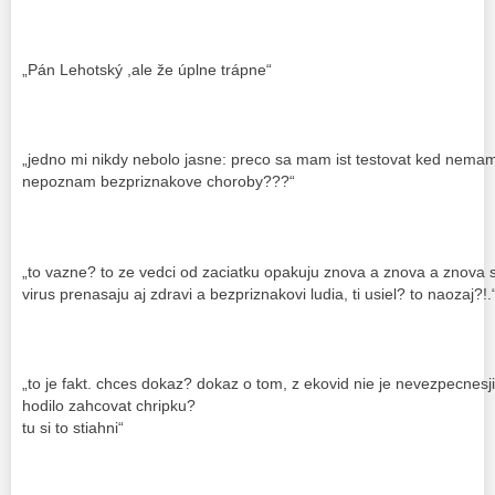
„Pán Lehotský ,ale že úplne trápne“
„jedno mi nikdy nebolo jasne: preco sa mam ist testovat ked nema
nepoznam bezpriznakove choroby???“
„to vazne? to ze vedci od zaciatku opakuju znova a znova a znova s
virus prenasaju aj zdravi a bezpriznakovi ludia, ti usiel? to naozaj?!.
„to je fakt. chces dokaz? dokaz o tom, z ekovid nie je nevezpecnesj
hodilo zahcovat chripku?
tu si to stiahni“