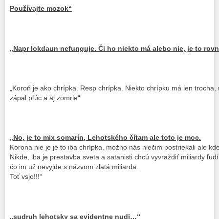
Používajte mozok“
„Napr lokdaun nefunguje. Či ho niekto má alebo nie, je to rov
„Koroň je ako chrípka. Resp chrípka. Niekto chrípku má len trocha, n
zápal pľúc a aj zomrie“
„No, je to mix somarín, Lehotského čítam ale toto je moc.
Korona nie je je to iba chrípka, možno nás niečim postriekali ale kd
Nikde, iba je prestavba sveta a satanisti chcú vyvraždiť miliardy ľud
čo im už nevyjde s názvom zlatá miliarda.
Toť vsjo!!!“
„sudruh lehotsky sa evidentne nudi…“