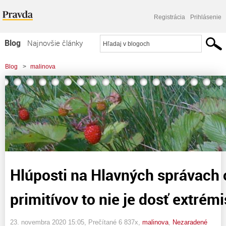
Registrácia
Prihlásenie
Blog
Najnovšie články
Najčítanejšie články
Blog
>
malinova
Najkomentovanejšie články
>
Hlúposti na Hlavných správach o korone - pre primitívov to nie je dosť
Zoznam blogov
extrémistické
Komerčné blogy
Hlúposti na Hlavných správach 
primitívov to nie je dosť extrémi
23. novembra 2020 15:05
, Prečítané 6 837x,
malinova
,
Nezaradené