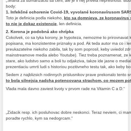
„Snaha za sumarizaciu sa ceni, ale je v nej privela nepresnosti. Bu
body:
1. Infekčné ochorenie Covid-19, vyvolané koronavírusom SAR
Toto je definicia podla niekoho,
kto sa domnieva, ze koronavirus
to nie je dokaz existencie
, len definicia.
2. Korona je podobná ako chrípka
Cokolvek, co sa tyka korony, je hypoteza, nemozme to prirovnavat k
popisana, ma konzistentne priznaky a pod. Ak teda autor ma co i le
preukazatelne niekoho zabila, tak by som poprosil, keby uviedol zd
mainstreamove media alebo Youtube). Tiez treba poznamenat, ze k
stare, ako ludstvo samo a boli tu odjakziva, takze ide jasne o medi
prezentiaciu umrti ludi s historiou pozitivneho testu tak, ako keby bo
Sedem z najblizsich rodinnych prislusnikov prave prekonalo tento s
to bola silnejsia nadcha potencovana strachom, co mozem pot
Vlada mala davno zaviest kvoty v prvom rade na Vitamin C a D.“
„Zidacik resp. ich posluhovac dobre neskonci. Teraz neviem, ci mam 
poradte rychlo, kym sa nedogrcam.“