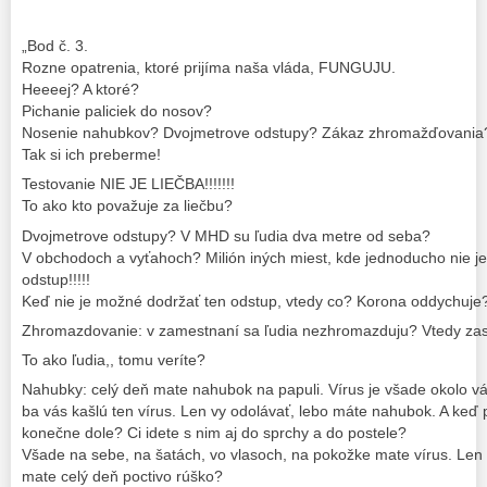
„Bod č. 3.
Rozne opatrenia, ktoré prijíma naša vláda, FUNGUJU.
Heeeej? A ktoré?
Pichanie paliciek do nosov?
Nosenie nahubkov? Dvojmetrove odstupy? Zákaz zhromažďovania
Tak si ich preberme!
Testovanie NIE JE LIEČBA!!!!!!!
To ako kto považuje za liečbu?
Dvojmetrove odstupy? V MHD su ľudia dva metre od seba?
V obchodoch a vyťahoch? Milión iných miest, kde jednoducho nie 
odstup!!!!!
Keď nie je možné dodržať ten odstup, vtedy co? Korona oddychuje
Zhromazdovanie: v zamestnaní sa ľudia nezhromazduju? Vtedy zas
To ako ľudia,, tomu veríte?
Nahubky: celý deň mate nahubok na papuli. Vírus je všade okolo vás
ba vás kašlú ten vírus. Len vy odolávať, lebo máte nahubok. A keď 
konečne dole? Ci idete s nim aj do sprchy a do postele?
Všade na sebe, na šatách, vo vlasoch, na pokožke mate vírus. Len 
mate celý deň poctivo rúško?