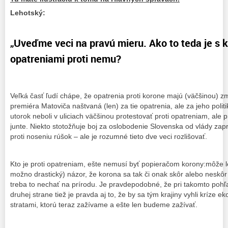
Lehotský:
„Uveďme veci na pravú mieru. Ako to teda je s 
opatreniami proti nemu?
Veľká časť ľudí chápe, že opatrenia proti korone majú (väčšinou) zm
premiéra Matoviča naštvaná (len) za tie opatrenia, ale za jeho politi
utorok neboli v uliciach väčšinou protestovať proti opatreniam, ale p
junte. Niekto stotožňuje boj za oslobodenie Slovenska od vlády za
proti noseniu rúšok – ale je rozumné tieto dve veci rozlišovať.
Kto je proti opatreniam, ešte nemusí byť popieračom korony:môže le
možno drastický) názor, že korona sa tak či onak skôr alebo neskôr r
treba to nechať na prírodu. Je pravdepodobné, že pri takomto pohľa
druhej strane tiež je pravda aj to, že by sa tým krajiny vyhli kríze 
stratami, ktorú teraz zažívame a ešte len budeme zažívať.