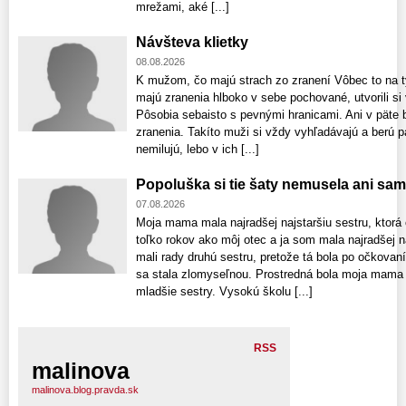
mrežami, aké [...]
Návšteva klietky
08.08.2026
K mužom, čo majú strach zo zranení Vôbec to na t
majú zranenia hlboko v sebe pochované, utvorili si
Pôsobia sebaisto s pevnými hranicami. Ani v päte 
zranenia. Takíto muži si vždy vyhľadávajú a berú pa
nemilujú, lebo v ich [...]
Popoluška si tie šaty nemusela ani sam
07.08.2026
Moja mama mala najradšej najstaršiu sestru, ktorá 
toľko rokov ako môj otec a ja som mala najradšej n
mali rady druhú sestru, pretože tá bola po očkovaní
sa stala zlomyseľnou. Prostredná bola moja mama 
mladšie sestry. Vysokú školu [...]
RSS
malinova
malinova.blog.pravda.sk