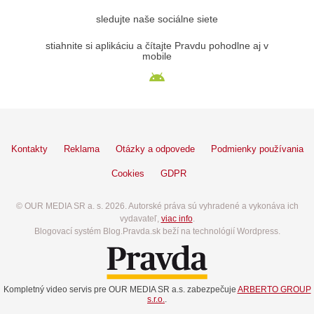
sledujte naše sociálne siete
stiahnite si aplikáciu a čítajte Pravdu pohodlne aj v
mobile
Kontakty
Reklama
Otázky a odpovede
Podmienky používania
Cookies
GDPR
© OUR MEDIA SR a. s. 2026. Autorské práva sú vyhradené a vykonáva ich
vydavateľ,
viac info
.
Blogovací systém Blog.Pravda.sk beží na technológií Wordpress.
Kompletný video servis pre OUR MEDIA SR a.s. zabezpečuje
ARBERTO GROUP
s.r.o.
.