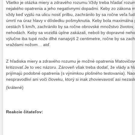
Všetko je otázka miery a zdravého rozumu.Vždy treba hľadať ro
nejakého opatrenia a jeho negatívnymi dopadmi. Keby zo zákona mus
vždy keď vyjdú na ulicu nosiť prilbu, zachránilo by sa ročne veľa ľu
úmrtí na úraz hlavy v dôsledku pošmyknutia. Keby bola maximálna p
cestách 5 km/h, zachránilo by sa ročne obrovské množstvo životov,
nehodách. Keby sa vozidlá úplne zakázali, neboli by dopravné neh
výlučne iba tupé nože dlhé nanajvýš 2 centimetre, ročne by sa zach
vraždami nožom… atď.
Z hľadiska miery a zdravého rozumu je možné opatrenia Matovičov
kritizovať.Je to vec názoru. Zároveň však treba dodať, že vlády a h
prijímajú podobné opatrenia (s výnimkou plošného testovania). Nao
nespravodliví ani voči človeku, ktorý si inak zhovievavosť asi nezasl
(krátené)
Reakcie čitateľov: