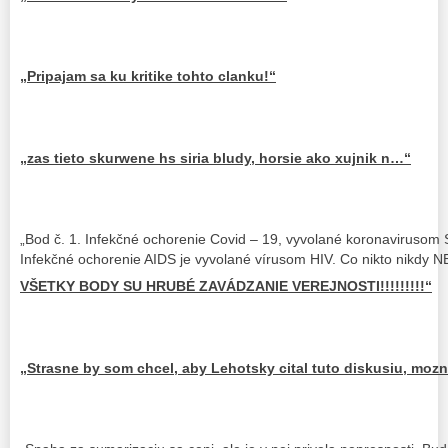
„Pripajam sa ku kritike tohto clanku!“
„zas tieto skurwene hs siria bludy, horsie ako xujnik n…“
„Bod č. 1. Infekčné ochorenie Covid – 19, vyvolané koronavirusom 
Infekčné ochorenie AIDS je vyvolané vírusom HIV. Co nikto nikdy N
VŠETKY BODY SU HRUBÉ ZAVÁDZANIE VEREJNOSTI!!!!!!!!!“
„Strasne by som chcel, aby Lehotsky cital tuto diskusiu, mozn