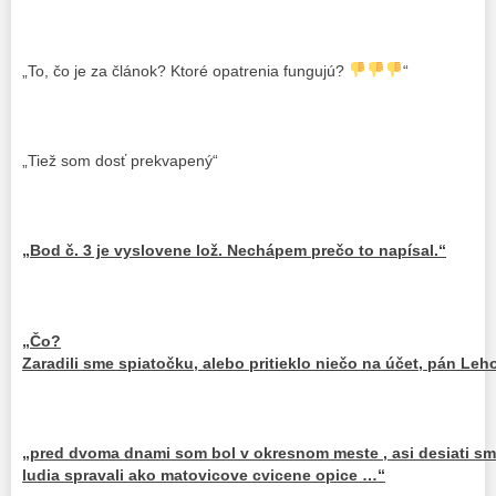
„To, čo je za článok? Ktoré opatrenia fungujú?
“
„Tiež som dosť prekvapený“
„Bod č. 3 je vyslovene lož. Nechápem prečo to napísal.“
„Čo?
Zaradili sme spiatočku, alebo pritieklo niečo na účet, pán Leh
„pred dvoma dnami som bol v okresnom meste , asi desiati sme
ludia spravali ako matovicove cvicene opice …“