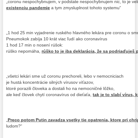
„coronu nespochybnujem, v podstate nespochybnujem nic, to je vel
existenciu pandemie
a tym zmysluplnost tohoto systemu“
„1 hod 25 min vyjadrenie ruského hlavného lekára pre coronu o smr
Pneumokok zabíja 10 krát viac ľudí ako coronavírus
1 hod 17 min o nosení rúšok:
rúško nepomáha,
rúško to je iba deklarácia, že sa podriaďuješ
„všetci lekári sme už coronu prechoreli, lebo v nemocniciach
je hustá koncentrácie silných vírusov víťazov,
ktoré porazili človeka a dostali ho na nemocničné lôžko,
ale keď človek chytí coronavírus od dieťaťa,
tak je to slabí vírus,
„
Preco potom Putin zavadza vsetky tie opatrenia, ktore pri ch
ludom?“