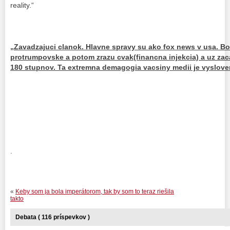
reality.“
„Zavadzajuci clanok. Hlavne spravy su ako fox news v usa. Bo
protrumpovske a potom zrazu cvak(financna injekcia) a uz zacal
180 stupnov. Ta extremna demagogia vacsiny medii je vyslove
.
«
Keby som ja bola imperátorom, tak by som to teraz riešila
takto
Debata ( 116 príspevkov )