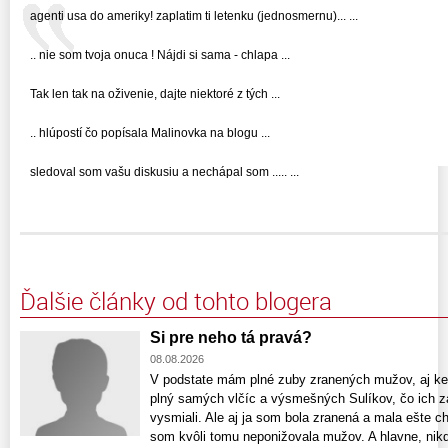
agenti usa do ameriky! zaplatim ti letenku (jednosmernu)... ...
.. nie som tvoja onuca ! Nájdi si sama - chlapa ...
Tak len tak na oživenie, dajte niektoré z tých ...
.. hlúpostí čo popísala Malinovka na blogu ...
sledoval som vašu diskusiu a nechápal som ..... ...
Ďalšie články od tohto blogera
Si pre neho tá pravá?
08.08.2026
V podstate mám plné zuby zranených mužov, aj keď
plný samých vlčíc a výsmešných Sulíkov, čo ich z
vysmiali. Ale aj ja som bola zranená a mala ešte ch
som kvôli tomu neponižovala mužov. A hlavne, nik