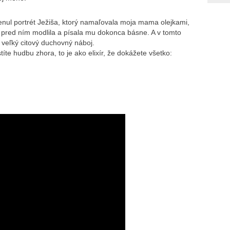
nul portrét Ježiša, ktorý namaľovala moja mama olejkami,
 pred ním modlila a písala mu dokonca básne. A v tomto
 veľký citový duchovný náboj.
te hudbu zhora, to je ako elixír, že dokážete všetko: