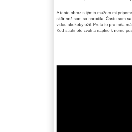
A tento obraz s týmto mužom mi pripome
skôr než som sa narodila. Často som sa
videu akokeby ožil. Preto to pre mňa má
Keď stiahnete zvuk a naplno k nemu pustí