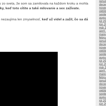
janu
y zo sveta, že som sa zamilovala na každom kroku a mohla
dece
ky, keď toto cítite a také milovanie a sex zažívate.
nove
októ
sept
augu
 ho nezaujíma len zmyselnosť,
keď už videl a zažil, čo sa dá
júl 2
jún 
máj 
apríl
mare
febr
janu
dece
nove
októ
sept
augu
júl 2
jún 
máj 
apríl
mare
febr
janu
dece
nove
októ
sept
augu
júl 2
jún 