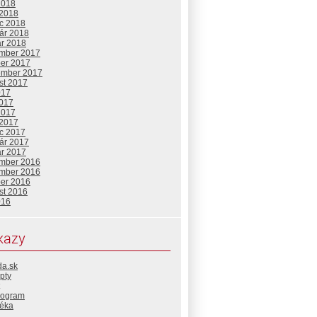
2018
 2018
c 2018
uár 2018
ár 2018
mber 2017
ber 2017
ember 2017
st 2017
017
2017
2017
 2017
c 2017
uár 2017
ár 2017
mber 2016
mber 2016
ber 2016
st 2016
016
kazy
da.sk
pty
rogram
téka