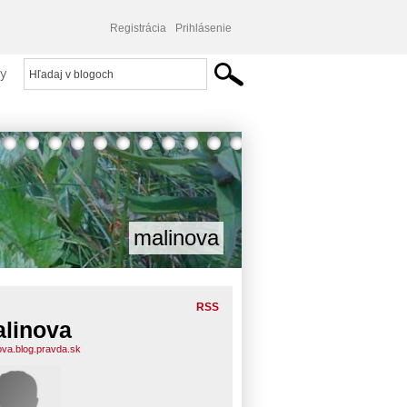
Registrácia
Prihlásenie
y
malinova
RSS
linova
ova.blog.pravda.sk