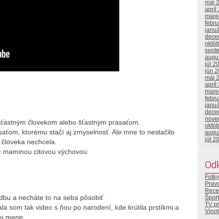
máj 
apríl
mare
febr
janu
dece
októ
sept
augu
júl 2
jún 
máj 
apríl
mare
febr
janu
dece
nove
ešťastným človekom alebo šťastným prasaťom.
októ
aťom, ktorému stačí aj zmyselnosť. Ale mne to nestačilo
augu
júl 2
a človeka nechcela.
viac maminou citovou výchovou.
Od
Fotky
Prav
Rece
dbu a necháte to na seba pôsobiť.
Šport
TV p
la som tak video s ňou po narodení, kde krútila prstíkmi a
Vino
ej mene.