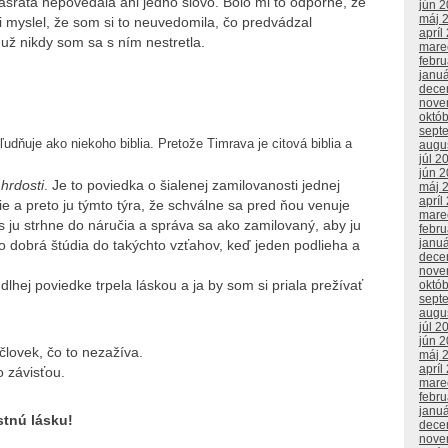
sratá nepovedala ani jedno slovo. Bolo mi to odporné, že
jún 
máj 
 myslel, že som si to neuvedomila, čo predvádzal
apríl
 už nikdy som sa s ním nestretla.
mare
febr
janu
dece
nove
októ
sept
dňuje ako niekoho biblia. Pretože Timrava je citová biblia a
augu
júl 2
jún 
hrdosti
. Je to poviedka o šialenej zamilovanosti jednej
máj 
apríl
ie a preto ju týmto týra, že schválne sa pred ňou venuje
mare
s ju strhne do náručia a správa sa ako zamilovaný, aby ju
febr
janu
to dobrá štúdia do takýchto vzťahov, keď jeden podlieha a
dece
nove
dlhej poviedke trpela láskou a ja by som si priala prežívať
októ
sept
augu
júl 2
jún 
človek, čo to nezažíva.
máj 
apríl
 závisťou.
mare
febr
janu
tnú lásku!
dece
nove