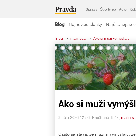
Správy
Športweb
Auto
Kok
Blog
Najnovšie články
Najčítanejšie č
Blog
>
malinova
>
Ako si muži vymýšľajú
Ako si muži vymýš
3. júla 2026 12:56
, Prečítané 184x,
malinov
Často sa stáva, že muži si vymýšľajú, že