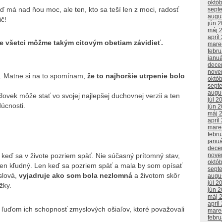
októ
ď má nad ňou moc, ale ten, kto sa teší len z moci, radosť
sept
augu
ič!
jún 
máj 
apríl
že všetci môžme takým citovým obetiam závidieť.
mare
febr
janu
dece
nove
é. Matne si na to spomínam,
že to najhoršie utrpenie bolo
októ
sept
augu
človek môže stať vo svojej najlepšej duchovnej verzii a ten
júl 2
úcnosti.
jún 
máj 
apríl
mare
febr
janu
dece
nove
, keď sa v živote pozriem späť. Nie súčasný prítomný stav,
októ
y len kľudný. Len keď sa pozriem späť a mala by som opísať
sept
slová,
vyjadruje ako som bola nezlomná
a životom skôr
augu
júl 2
žky.
jún 
máj 
apríl
 ľuďom ich schopnosť zmyslových ošiaľov, ktoré považovali
mare
febr