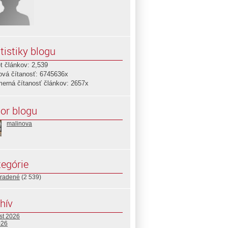
tistiky blogu
t článkov: 2,539
ová čítanosť: 6745636x
merná čítanosť článkov: 2657x
or blogu
malinova
egórie
radené
(2 539)
hív
st 2026
026