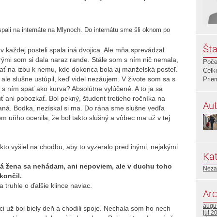
spali na internáte na Mlynoch. Do internátu sme šli oknom po
Šta
 v každej posteli spala iná dvojica. Ale mňa sprevádzal
orými som si dala naraz rande. Stále som s ním nič nemala,
Poče
ať na izbu k nemu, kde dokonca bola aj manželská posteľ.
Celk
ale slušne ustúpil, keď videl nezáujem. V živote som sa s
Prie
s ním spať ako kurva? Absolútne vylúčené. A to ja sa
ni pobozkať. Bol pekný, študent tretieho ročníka na
Aut
ná. Bodka, nezískal si ma. Do rána sme slušne vedľa
om uňho ocenila, že bol takto slušný a vôbec ma už v tej
akto vyšiel na chodbu, aby to vyzeralo pred inými, nejakými
Kat
á žena sa nehádam, ani nepoviem, ale v duchu toho
Neza
končil.
 truhle o ďalšie klince naviac.
Arc
augu
i už bol biely deň a chodili spoje. Nechala som ho nech
júl 2