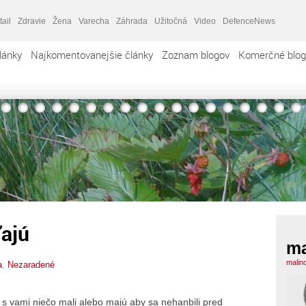
tail
Zdravie
Žena
Varecha
Záhrada
Užitočná
Video
DefenceNews
lánky
Najkomentovanejšie články
Zoznam blogov
Komerčné blog
ľajú
ma
malin
a
,
Nezaradené
 s vami niečo mali alebo majú aby sa nehanbili pred