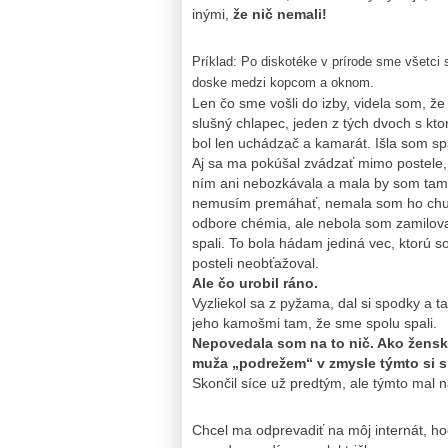
inými,
že nič nemali!
Príklad: Po diskotéke v prírode sme všetci 
doske medzi kopcom a oknom.
Len čo sme vošli do izby, videla som, že
slušný chlapec, jeden z tých dvoch s kt
bol len uchádzač a kamarát. Išla som sp
Aj sa ma pokúšal zvádzať mimo postele, 
ním ani nebozkávala a mala by som tam 
nemusím premáhať, nemala som ho chuť a
odbore chémia, ale nebola som zamilova
spali. To bola hádam jediná vec, ktorú s
posteli neobťažoval.
Ale čo urobil ráno.
Vyzliekol sa z pyžama, dal si spodky a t
jeho kamošmi tam, že sme spolu spali.
Nepovedala som na to nič. Ako žensk
muža „podrežem“ v zmysle týmto si s
Skončil síce už predtým, ale týmto mal na
Chcel ma odprevadiť na môj internát, hoc