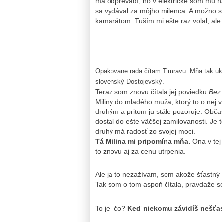
ma odprevadí, no v električke som mu na
sa vydával za môjho milenca. A možno si
kamarátom. Tuším mi ešte raz volal, ale
Opakovane rada čítam Timravu. Mňa tak ukľu
slovenský Dostojevský.
Teraz som znovu čítala jej poviedku
Bez 
Miliny do mladého muža, ktorý to o nej v
druhým a pritom ju stále pozoruje. Obča
dostal do ešte väčšej zamilovanosti. Je 
druhý má radosť zo svojej moci.
Tá Milina mi pripomína mňa.
Ona v tej 
to znovu aj za cenu utrpenia.
Ale ja to nezažívam, som akože šťastný 
Tak som o tom aspoň čítala, pravdaže so
To je, čo?
Keď niekomu závidíš nešťas