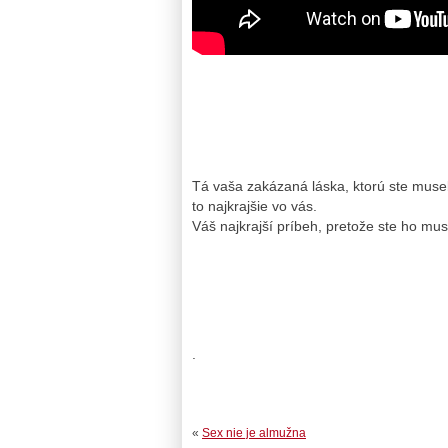
Tá vaša zakázaná láska, ktorú ste museli
to najkrajšie vo vás.
Váš najkrajší príbeh, pretože ste ho muse
.
«
Sex nie je almužna