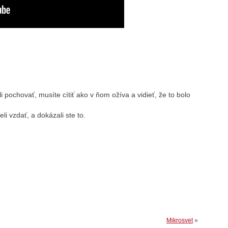
 pochovať, musíte cítiť ako v ňom ožíva a vidieť, že to bolo
li vzdať, a dokázali ste to.
Mikrosvet
»