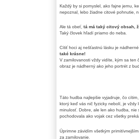
Každý by si pomyslel, ako fajne jemu, ke
nepoznal, lebo žiadne citové pohnutie, n
Ale tá obeť,
tá má taký citový obsah, 
Taký človek hľadí priamo do neba.
Cítiť hoci aj nešťastnú lásku je nádhern
také krásne!
V zamilovanosti vždy vidíte, kým sa ten 
obraz je nádherný ako jeho portrét z bud
Táto hudba najlepšie vyjadruje, čo cítim
ktorý keď vás nič fyzicky nebolí, je vžd
minulosť. Dobre, ale len ako hudba, nie 
pochodovala ako vojak cez všetky preká
Úprimne závidím všetkým primitívnejším
za zamilovanie.