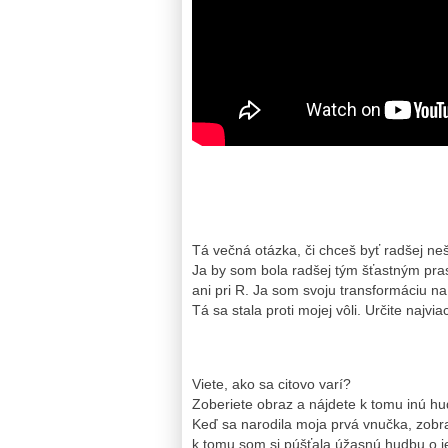
Tá večná otázka, či chceš byť radšej n
Ja by som bola radšej tým šťastným pras
ani pri R. Ja som svoju transformáciu n
Tá sa stala proti mojej vôli. Určite naj
Viete, ako sa citovo varí?
Zoberiete obraz a nájdete k tomu inú hu
Keď sa narodila moja prvá vnučka, zobra
k tomu som si púšťala úžasnú hudbu o j