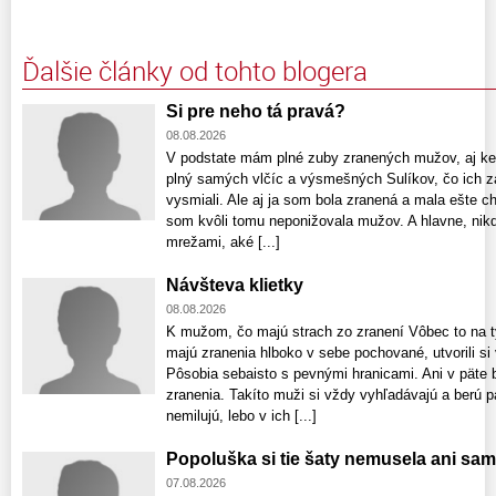
Ďalšie články od tohto blogera
Si pre neho tá pravá?
08.08.2026
V podstate mám plné zuby zranených mužov, aj keď
plný samých vlčíc a výsmešných Sulíkov, čo ich z
vysmiali. Ale aj ja som bola zranená a mala ešte ch
som kvôli tomu neponižovala mužov. A hlavne, nik
mrežami, aké [...]
Návšteva klietky
08.08.2026
K mužom, čo majú strach zo zranení Vôbec to na t
majú zranenia hlboko v sebe pochované, utvorili si
Pôsobia sebaisto s pevnými hranicami. Ani v päte 
zranenia. Takíto muži si vždy vyhľadávajú a berú pa
nemilujú, lebo v ich [...]
Popoluška si tie šaty nemusela ani sam
07.08.2026