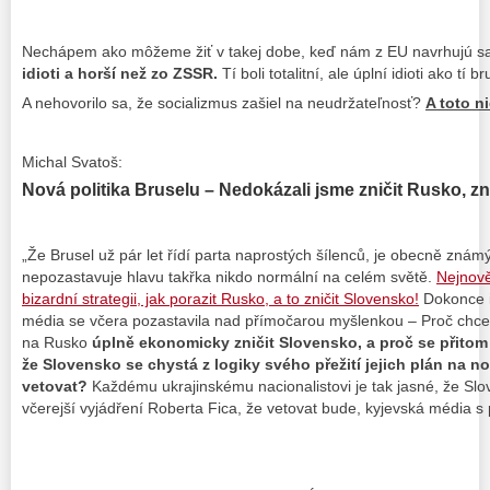
Nechápem ako môžeme žiť v takej dobe, keď nám z EU navrhujú 
idioti a horší než zo ZSSR.
Tí boli totalitní, ale úplní idioti ako tí b
A nehovorilo sa, že socializmus zašiel na neudržateľnosť?
A toto n
Michal Svatoš:
Nová politika Bruselu – Nedokázali jsme zničit Rusko, 
„Že Brusel už pár let řídí parta naprostých šílenců, je obecně známý
nepozastavuje hlavu takřka nikdo normální na celém světě.
Nejnově
bizardní strategii, jak porazit Rusko, a to zničit Slovensko!
Dokonce i 
média se včera pozastavila nad přímočarou myšlenkou – Proč chce 
na Rusko
úplně ekonomicky zničit Slovensko, a proč se přitom 
že Slovensko se chystá z logiky svého přežití jejich plán na 
vetovat?
Každému ukrajinskému nacionalistovi je tak jasné, že Slo
včerejší vyjádření Roberta Fica, že vetovat bude, kyjevská média 