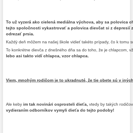
To už vyzerá ako cielená mediálna výchova, aby sa polovica c
tejto spoločnosti vykastrovať a polovica dievčat si z depresií 
odrezať prsia.
Každý deň môžem na našej škole vidieť takéto prípady, čo k tomu s
To konkrétne dievča z dnešného dňa sa do toho, že je chlapcom, vž
lebo asi takto vidí chlapca, vzor chlapca.
Viem, mnohým rodičom je to ukradnuté, že tie obete sú v iných
Ale keby
im tak novinári osprosteli dieťa,
vtedy by takých rodičov
vydieraním odborníkov vymyli dieťa do tejto podoby!