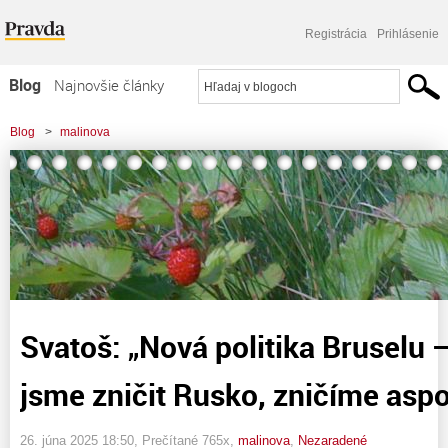
Registrácia
Prihlásenie
Blog
Najnovšie články
Najčítanejšie články
Blog
>
malinova
Najkomentovanejšie články
>
Svatoš: "Nová politika Bruselu – Nedokázali jsme zničit Rusko, zničíme aspoň
Zoznam blogov
Slovensko!
Komerčné blogy
Svatoš: „Nová politika Bruselu 
jsme zničit Rusko, zničíme aspo
26. júna 2025 18:50
, Prečítané 765x,
malinova
,
Nezaradené