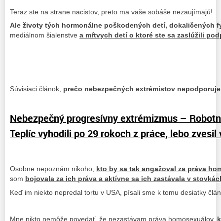
Teraz ste na strane nacistov, preto ma vaše sobáše nezaujímajú!
Ale životy tých hormonálne poškodených detí, dokaličených fy
mediálnom šialenstve
a mŕtvych detí o ktoré ste sa zaslúžili po
Súvisiaci článok,
prečo nebezpečných extrémistov nepodporujem
Nebezpečný progresívny extrémizmus – Robotní
Teplíc vyhodili po 29 rokoch z práce, lebo zvesil
Osobne nepoznám nikoho,
kto by sa tak angažoval za práva ho
som
bojovala za ich práva a aktívne sa ich zastávala v stovká
Keď im niekto nepredal tortu v USA, písali sme k tomu desiatky člá
Mne nikto nemôže povedať, že nezastávam práva homosexuálov,
k