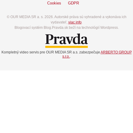
Cookies
GDPR
© OUR MEDIA SR a. s. 2026. Autorské práva sú vyhradené a vykonáva ich
vydavateľ,
viac info
.
Blogovací systém Blog.Pravda.sk beží na technológií Wordpress.
Kompletný video servis pre OUR MEDIA SR a.s. zabezpečuje
ARBERTO GROUP
s.r.o.
.