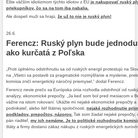
Ešte väčším idiotizmom týchto idiotov z EÚ
je nakupovať ruský pl
priekupníkov, čo sa na tom iba nabalia.
Ale dospelí muži sa hrajú,
že už to nie je ruský plyn!
26.6.
Ferencz: Ruský plyn bude jednodu
ako kurčatá z Poľska
„Proti úplnému odstrihnutiu sa od ruských energií protestujú na Sl
na „Všetci sa postavili za pragmatické rozmýšľanie a myslenie, pre
komisia zničí energetický náročný priemysel,“ dodal Ferencz.
Ferencz nevie prečo sa Európska únia rozhodla odstrihnúť od rusk
analýzy, ekonomické prepočty. „Ja keď som bol pred mesiacom v Br
vážne na istom rokovaní. Ukážte mi nejaké ekonomické prepočty a a
podnikateľ, alebo šéf štátnej spoločnosti,
nejaké rozhodnutie prij
podkladov, prepočtov, názorov.
Tak som žiadal nejaké prepočty,
pán riaditeľ,
my ich nemáme. Je to politické rozhodnutie komisi
štáty a firmy dostanú zákaz nákupu z ruských energetických surovín