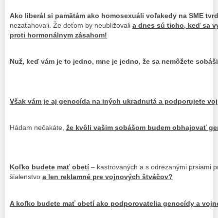
Ako liberál si pamätám ako homosexuáli voľakedy na SME tvrdi
nezaťahovali. Že deťom by neubližovali
a dnes sú ticho, keď sa vy
proti hormonálnym zásahom!
Nuž, keď vám je to jedno, mne je jedno, že sa nemôžete sobáši
Však vám je aj genocída na iných ukradnutá a podporujete v
Hádam nečakáte,
že kvôli vašim sobášom budem obhajovať ge
Koľko budete mať obetí
– kastrovaných a s odrezanými prsiami p
šialenstvo
a len reklamné pre vojnových štváčov?
A koľko budete mať obetí ako podporovatelia genocídy a voj