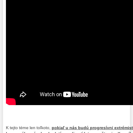
K tejto téme len toľkoto,
pokiaľ u nás budú progresívni extrémist