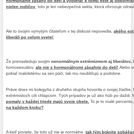
hormonálne zásahy do detí a vydierať k tomu ešte aj odborník
nielen rodičov
, toto je len nebezpečná sekta, ktorá ohrozuje zdravi
Ale to svojim vymytým čitateľom v tej diskusii nepovedia,
akého ext
liberáli po celom svete!
Že prenasledujú svojim
nenormálnym extrémizmom aj liberálov,
k
homosexuálov,
ale nie s hormonálnymi zásahmi do detí!
Alebo v
pokiaľ maloletému sa sex páči, tak mu neubližujú a podobne.
Práve dnes mi kolegyňa z druhého stupňa hovorila o svojej žiačke, 
extrémistoch cíti chlapcom. Tých prípadov je už ako húb po daždi. 
pomaly v každej triede majú svoje obete.
To je to malé percento,
na každom kroku?
A keď poviete, že toto už nie je normálne,
tak tým bránite sobáš