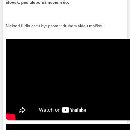
človek, pes alebo už neviem čo.
Niektorí ľudia chcú byť psom v druhom videu mačkou: