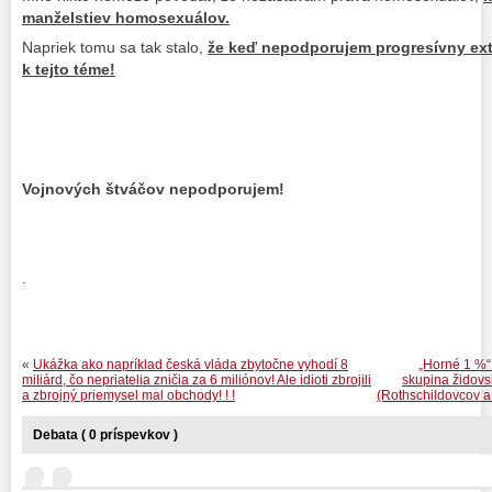
manželstiev homosexuálov.
Napriek tomu sa tak stalo,
že keď nepodporujem progresívny ext
k tejto téme!
Vojnových štváčov nepodporujem!
.
«
Ukážka ako napríklad česká vláda zbytočne vyhodí 8
„Horné 1 %“ 
miliárd, čo nepriatelia zničia za 6 miliónov! Ale idioti zbrojili
skupina židovs
a zbrojný priemysel mal obchody! ! !
(Rothschildovcov a
Debata ( 0 príspevkov )