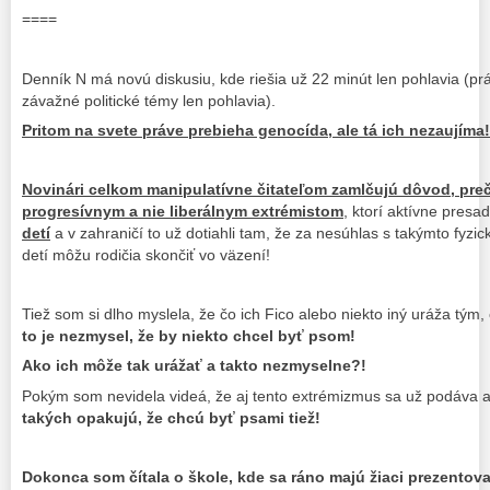
====
Denník N má novú diskusiu, kde riešia už 22 minút len pohlavia (pr
závažné politické témy len pohlavia).
Pritom na svete práve prebieha genocída, ale tá ich nezaujíma!
Novinári celkom manipulatívne čitateľom zamlčujú dôvod, preč
progresívnym a nie liberálnym extrémistom
, ktorí aktívne presa
detí
a v zahraničí to už dotiahli tam, že za nesúhlas s takýmto fyz
detí môžu rodičia skončiť vo väzení!
Tiež som si dlho myslela, že čo ich Fico alebo niekto iný uráža tým
to je nezmysel, že by niekto chcel byť psom!
Ako ich môže tak urážať a takto nezmyselne?!
Pokým som nevidela videá, že aj tento extrémizmus sa už podáva
takých opakujú, že chcú byť psami tiež!
Dokonca som čítala o škole, kde sa ráno majú žiaci prezentovať