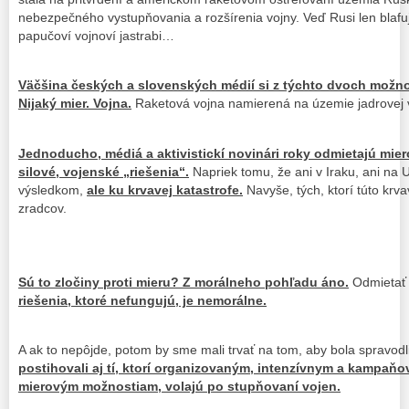
nebezpečného vystupňovania a rozšírenia vojny. Veď Rusi len blafuj
papučoví vojnoví jastrabi…
Väčšina českých a slovenských médií si z týchto dvoch možnos
Nijaký mier. Vojna.
Raketová vojna namierená na územie jadrovej
Jednoducho, médiá a aktivistickí novinári roky odmietajú mier
silové, vojenské „riešenia“.
Napriek tomu, že ani v Iraku, ani na 
výsledkom,
ale ku krvavej katastrofe.
Navyše, tých, ktorí túto krva
zradcov.
Sú to zločiny proti mieru? Z morálneho pohľadu áno.
Odmietať
riešenia, ktoré nefungujú, je nemorálne.
A ak to nepôjde, potom by sme mali trvať na tom, aby bola spravod
postihovali aj tí, ktorí organizovaným, intenzívnym a kampaň
mierovým možnostiam, volajú po stupňovaní vojen.