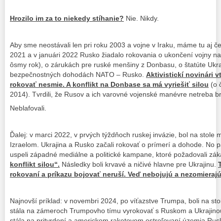
Hrozilo im za to niekedy stíhanie?
Nie. Nikdy.
Aby sme neostávali len pri roku 2003 a vojne v Iraku, máme tu aj če
2021 a v januári 2022 Rusko žiadalo rokovania o ukončení vojny na 
ôsmy rok), o zárukách pre ruské menšiny z Donbasu, o štatúte Ukr
bezpečnostných dohodách NATO – Rusko.
Aktivistickí novinári 
rokovať nesmie. A konflikt na Donbase sa má vyriešiť silou
(o 
2014). Tvrdili, že Rusov a ich varovné vojenské manévre netreba bra
Neblafovali.
Ďalej: v marci 2022, v prvých týždňoch ruskej invázie, bol na stole
Izraelom. Ukrajina a Rusko začali rokovať o prímerí a dohode. No pad
uspeli západné mediálne a politické kampane, ktoré požadovali zá
konflikt silou“.
Následky boli krvavé a ničivé hlavne pre Ukrajinu.
rokovaní a príkazu bojovať neruší. Veď nebojujú a nezomierajú 
Najnovší príklad: v novembri 2024, po víťazstve Trumpa, boli na st
stála na zámeroch Trumpovho tímu vyrokovať s Ruskom a Ukrajinou
stála na pritvrdení a americkom raketovom ostreľovaní územia Ruska