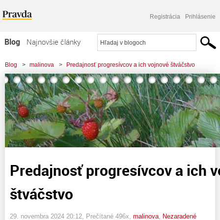
Registrácia
Prihlásenie
Blog
Najnovšie články
Najčítanejšie články
Blog
>
malinova
>
Predajnosť progresívcov a ich vojnové štváčstvo
Najkomentovanejšie články
Zoznam blogov
Komerčné blogy
Predajnosť progresívcov a ich 
štváčstvo
29. novembra 2024 20:12
, Prečítané 496x,
malinova
,
Nezaradené