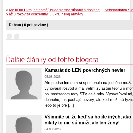
«
Kto to na Ukrajine natočí, bude trestne stíhaný a dostane
Šéfredaktorka SM
5 až 8 rokov za diskreditáciu ukrajinskej armády
Debata ( 0 príspevkov )
Ďalšie články od tohto blogera
Kamarát do LEN povrchných nevier
05.08.2026
Ale predsa len som si spomenula na jedného muža
vyhováral rozvod a mal veľmi zvláštnu teóriu o morá
bol predsedom rady STV celé roky. Vysvetľoval mi
do iného, tak páchajú nevery, ale keď muži sú fyzi
lebo to je pre [...]
Všimnite si, že keď sa bojíte iných, ako
nikdy to nie sú muži, ale len ženy!
04.08.2026