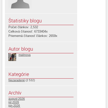
Štatistiky blogu
Počet článkov: 2,532
Celková čítanosť: 6733404x
Priemerná čítanosť článkov: 2659x
Autor blogu
malinova
Kategórie
Nezaradené
(2 532)
Archív
august 2026
júl 2026
jún 2026