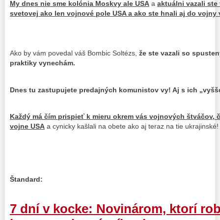
My dnes nie sme kolónia Moskvy ale USA
a
aktuálni vazali ste
svetovej ako len vojnové pole USA a ako ste hnali aj do vojny 
Ako by vám povedal váš Bombic Soltézs,
že ste vazali so spust
praktiky vynechám.
Dnes tu zastupujete predajných komunistov vy! Aj s ich „vy
Každý má čím prispieť k mieru okrem vás vojnových štváčov, čo 
vojne USA
a cynicky kašlali na obete ako aj teraz na tie ukrajinské!
Štandard:
7 dní v kocke: Novinárom, ktorí rob