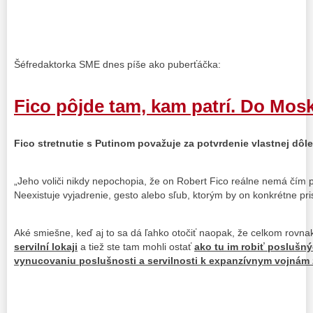
Šéfredaktorka SME dnes píše ako puberťáčka:
Fico pôjde tam, kam patrí. Do Mos
Fico stretnutie s Putinom považuje za potvrdenie vlastnej dôlež
„Jeho voliči nikdy nepochopia, že on Robert Fico reálne nemá čím pr
Neexistuje vyjadrenie, gesto alebo sľub, ktorým by on konkrétne pri
Aké smiešne, keď aj to sa dá ľahko otočiť naopak, že celkom rovna
servilní lokaji
a tiež ste tam mohli ostať
ako tu im robiť poslušný
vynucovaniu poslušnosti a servilnosti k expanzívnym vojnám