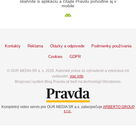
stiahnite si aplikáciu a čítajte Pravdu pohodlne aj v
mobile
Kontakty
Reklama
Otázky a odpovede
Podmienky používania
Cookies
GDPR
© OUR MEDIA SR a. s. 2026. Autorské práva sú vyhradené a vykonáva ich
vydavateľ,
viac info
.
Blogovací systém Blog.Pravda.sk beží na technológií Wordpress.
Kompletný video servis pre OUR MEDIA SR a.s. zabezpečuje
ARBERTO GROUP
s.r.o.
.