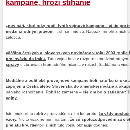
kampane, hrozí stíhanie
„
novinári, ktorí roky robili tvrdé vojnové kampane – aj tie pre 
medzinárodným právom
–, stíhaní nie sú. Naopak, mnohí z nich 
žalobcu.
väčšina českých aj slovenských novinárov v roku 2003 robila
pre inváziu do Iraku.
Táto vojna bola v rozpore s medzinárodným 
správy
o zbraniach hromadného ničenia v rukách Saddáma a viedla 
Mediálne a politické provojnové kampane boli natoľko široké a 
zapojeniu Česka alebo Slovenska do americkej invázie a okupá
náhleho rozhorčenia. Robili to zámerne –
cieľom bolo zatiahnuť 
vojny.
Iste, niektorí to robili z presvedčenia. Iní len preto,
že vždy posluš
vzory.
Nič to však nemení na tom,
že sú spoluzodpovední za cie
preliatu krv.
Niektorí z nich túto vojnu obhajujú dodnes.