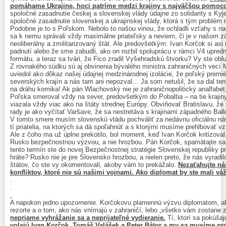
pomáhame Ukrajine, hoci patríme medzi krajiny s najväčšou pomoc
spoločné zasadnutie českej a slovenskej vlády údajne zo solidarity s Kyj
spoločné zasadnutie slovenskej a ukrajinskej vlády, ktorá s tým problém 
Podobne je to s Poľskom. Nebolo to našou vinou, že ochladli vzťahy s
sa k nemu správali vždy maximálne priateľsky a neviem, či je v našom z
neoliberálny a zmilitarizovaný štát. Ale predovšetkým: Ivan Korčok si asi
padnutí alebo že sme zabudli, ako on rozbil spoluprácu v rámci V4 upr
formátu, a teraz sa tvári, že Fico zradil Vyšehradskú štvorku? Vy ste o
Z rovnakého súdku sú aj obvinenia bývalého ministra zahraničných vecí 
uviedol ako dôkaz našej údajnej medzinárodnej izolácie, že poľský premiér
severských krajín a nás tam ani nepozval… Ja som netušil, že sa dal te
na dráhu komika! Ak pán Wlachovský nie je zahraničnopolitický analfabet, 
Poľska smeroval vždy na sever, predovšetkým do Pobaltia – na tie krajiny
viazala vždy viac ako na štáty strednej Európy. Obviňovať Bratislavu, ž
rady je ako vyčítať Varšave, že sa nestretáva s krajinami západného Bal
V tomto smere musím slovenskú vládu pochváliť za nedávnu oficiálnu ná
tí priatelia, na ktorých sa dá spoľahnúť a s ktorými musíme prehlbovať v
Ale z čoho ma už úplne prekotilo, bol moment, keď Ivan Korčok kritizoval
Rusko bezpečnostnou výzvou, a nie hrozbou. Pán Korčok, spamätajte sa.
tento termín ste do novej Bezpečnostnej stratégie Slovenskej republiky p
hráte? Rusko nie je pre Slovensko hrozbou, a nielen preto, že nás vyrad
štátov, čo ste vy okomentovali, akoby vám to prekážalo.
Nezaťahujte ná
konfliktov, ktoré nie sú našimi vojnami. Ako diplomat by ste mali váž
.
.
A napokon jedno upozornenie. Korčokovu plamennú výzvu diplomatom, ab
rezorte a o tom, ako nás vnímajú v zahraničí, lebo „všetko vám zostane 
nepriame vyhrážanie sa a neprijateľné vydieranie.
Tí, ktorí sa pokúša
volajú Ivan Korčok, Tomáš Valášek a Peter Bátor a my sa musíme p