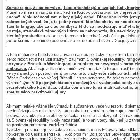
.
Samozrejme, že sú nervózni, lebo prichádzajú o svojich ľudí, ktorým
Musel som sa nahlas zasmiať, keď sa Korčok posťažoval, že vraj rezort
ducha“. V skutočnosti tam nikdy nijaký nebol. Dlhodobo kritizujem p
zahraničných vecí, že je to jediný rezort, ktorého akoby sa nedotkl
Tam to funguje ako za čias politbyra.
Nikto sa
neodvažuje mať vlastný
postoje, stanoviská západných lídrov sa nehodnotia, iba nekriticky 
sterilné prostredie
a ak sa niekto predsa len odváži vybočiť z predpísa
pohoršenie.
Je to niečo podobné ako to, čomu sa hovorí v Spojených štá
.
.
A toto mafiánske bratstvo udržiavané naprieč politickým spektrom tam bo
Tento rezort totiž neslúžil štátnym záujmom Slovenskej republiky,
fungov
pokynov z Bruselu a Washingtonu a minister sa nevyberal v stranícky
ambasáde.
Ak Jurajovi Blanárovi niečo vyčítam, tak je to pomalosť tých
veľvyslaneckých postoch sú aj po roku tejto vlády ešte stále politickí akti
Róbert Ondrejcsák vo Veľkej Británii. Len sa netvárme, že takéto perso
výnimočným.
V Spojených štátoch dostávajú veľvyslanecké posty za
prezidentského kandidáta, vďaka čomu sme tu už mali kadekoho, aj 
sme to takto praktizovali aj my.
.
.
Ak mám nejaké vážnejšie výhrady k súčasnému vedeniu rezortu diplomaci
predchádzajúcich ministrov: že sú pasívni, netvoriví a neformujú zahraničnú
počúvať zavádzajúce taľafatky Korčoka a spol je na hlavybôľ. Charakteri
sa Slovenskej republiky nikdy nezastanú, a to ani vtedy nie, keď ju zahra
sa postavia na stranu cudzích štátov.
Typickým príkladom je Korčokovo obvinenie, že nás Ficova vláda odkláň
konkrétne od Česka a Poľska… Ako prosím? Bola to vari Slovenská republ
týmito dvoma krajinami? Už sme si to predsa vysvetľovali veľakrát:
Praha