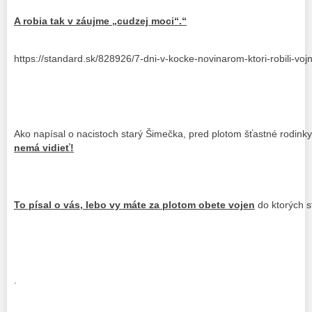
A robia tak v záujme „cudzej moci“.“
https://standard.sk/828926/7-dni-v-kocke-novinarom-ktori-robili-vo
Ako napísal o nacistoch starý Šimečka, pred plotom šťastné rodink
nemá vidieť!
To písal o vás, lebo vy máte za plotom obete vojen
do ktorých s
.