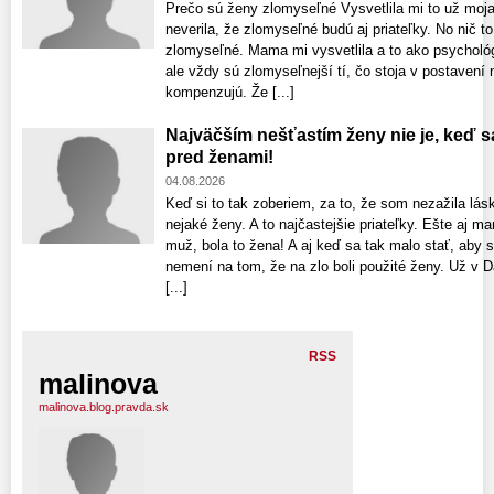
Prečo sú ženy zlomyseľné Vysvetlila mi to už mo
neverila, že zlomyseľné budú aj priateľky. No nič 
zlomyseľné. Mama mi vysvetlila a to ako psychológ,
ale vždy sú zlomyseľnejší tí, čo stoja v postavení 
kompenzujú. Že [...]
Najväčším nešťastím ženy nie je, keď sa
pred ženami!
04.08.2026
Keď si to tak zoberiem, za to, že som nezažila lás
nejaké ženy. A to najčastejšie priateľky. Ešte aj ma
muž, bola to žena! A aj keď sa tak malo stať, aby 
nemení na tom, že na zlo boli použité ženy. Už v 
[...]
RSS
malinova
malinova.blog.pravda.sk