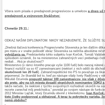
Včera som písala o predajnosti progresívcov a umelcov
a dnes už 
predajnosti a vojnovom štváčstve:
Chmelár 29.11.:
ODKAZ NAŠIM DIPLOMATOM: NIKDY NEZABUDNITE, ŽE SLÚŽITE 
.
„Dnešná tlačová konferencia Progresívneho Slovenska je len ďalším dôka
pre mieru a v snahe poškodiť obraz Slovenska sa neštítia absolútne ničo
vyhrážania sa.
Predstavitelia tohto subjektu Ivan Korčok, Tomáš Valáše
spôsobom oznámili, že na ministerstve zahraničných vecí prebiehajú čistk
nediali… Aká je skutočnosť?
Ministerstvo (v rámci ktorého pracuje vyše 1100 ľudí) bolo naozaj nútené
financií rozlúčiť sa so 47 zamestnancami (niektorí z nich odišli do dôcho
skutočnosti len 20 ľudí
). Zahraničnopolitické trio PS to považuje za šk
pripomenul, že škandál bol to, keď po nástupe vlády Ivety Radičovej v ro
Mikuláš Dzurinda
prepustil takmer 100 zamestnancov, nie však z dôv
ale preto, aby na ich miesta dosadil straníckych nominantov SDKÚ a
takže nečudo, že niektoré z týchto svojvoľných rozhodnutí skončili na s
rezorte zanechal môj predchodca,“ povedal po svojom nástupe do funkcie
2012 Miroslav Lajčák, ktorý Dzurindu obvinil z klientelizmu.
Ivan Korčok 
tieto čistky podporoval a obhajoval. A teraz tu pokrytecky narieka, že
nemá obdobu?
.