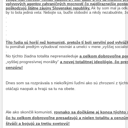
vplyvových agentov zahraničných mocností čo najdôraznejšie postavi
poškodzujú štátne záujny Slovenskej republiky.
Ak by som mal ja odk
by to bola jediná veta: Nebojte sa, buďte slobodní a nikdy nezabudnite, ž
.
.
.
.
.
.
Títo ľudia sú horší než komunisti, pretože tí boli servilní pod vyhrá
tu pomáhali predtým vybudovať novinári a umelci v mene „vyššej socialist
.
No týchto žiadna totalita neprenasleduje
a celkom dobrovoľne p
„vyššej progresívnej morálky“
a novej totalitnej ideológie, čo p
cenzúru!
Dnes som sa rozprávala s niekoľkými ľuďmi ako sú zhrození z týchto
otáčajú naopak a hrajú sa tu na obete.
Ale ako skončili komunisti,
rovnako sa dočkáme aj konca týchto s
čo tu celkom dobrovoľne presadzujú a nielen totalitu a cenzúr
štváči a bojujú za tretiu svetovú!