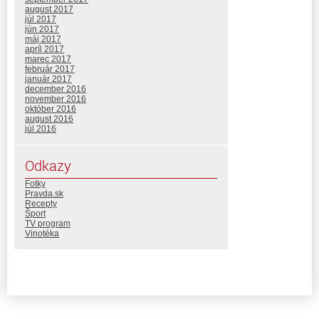
august 2017
júl 2017
jún 2017
máj 2017
apríl 2017
marec 2017
február 2017
január 2017
december 2016
november 2016
október 2016
august 2016
júl 2016
Odkazy
Fotky
Pravda.sk
Recepty
Šport
TV program
Vinotéka