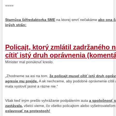
====
Starnúca šéfredaktorka SME
na ktorej smrť nečakáme
ako ona č
iných strán:
Policajt, ktorý zmlátil zadržaného 
cítiť istý druh oprávnenia (koment
Minister mal ponúknuť kreslo.
„Zhodneme sa asi na tom,
že policajt musel cítiť istý druh oprá
agresie mu prejde.
A ak nechceme, aby podobné oprávnenie cítili aj
mala vysloviť jasné a rázne nie.“
Však keď iným prešlo vyhrážanie podpálením auta
a spoločnosť s
zastávala,
všetci vieme, čo všetko policajtom alebo vyšetrovateľo
oslavovať na protestoch!