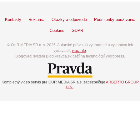
Kontakty
Reklama
Otázky a odpovede
Podmienky používania
Cookies
GDPR
© OUR MEDIA SR a. s. 2026. Autorské práva sú vyhradené a vykonáva ich
vydavateľ,
viac info
.
Blogovací systém Blog.Pravda.sk beží na technológií Wordpress.
Kompletný video servis pre OUR MEDIA SR a.s. zabezpečuje
ARBERTO GROUP
s.r.o.
.