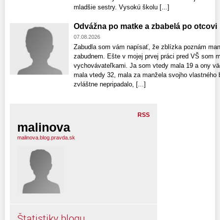
mladšie sestry. Vysokú školu [...]
Odvážna po matke a zbabelá po otcovi
07.08.2026
Zabudla som vám napísať, že zblízka poznám manž
zabudnem. Ešte v mojej prvej práci pred VŠ som m
vychovávateľkami. Ja som vtedy mala 19 a ony väčš
mala vtedy 32, mala za manžela svojho vlastného b
zvláštne nepripadalo, [...]
RSS
malinova
malinova.blog.pravda.sk
Štatistiky blogu