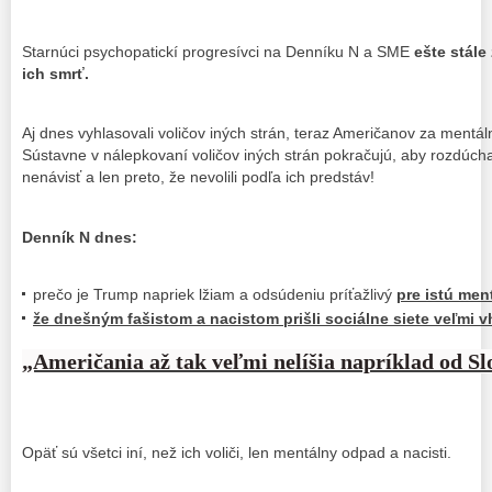
Starnúci psychopatickí progresívci na Denníku N a SME
ešte stále
ich smrť.
Aj dnes vyhlasovali voličov iných strán, teraz Američanov za mentá
Sústavne v nálepkovaní voličov iných strán pokračujú, aby rozdúch
nenávisť a len preto, že nevolili podľa ich predstáv!
Denník N dnes:
prečo je Trump napriek lžiam a odsúdeniu príťažlivý
pre istú men
že dnešným fašistom a nacistom prišli sociálne siete veľmi vh
„Američania až tak veľmi nelíšia napríklad od Sl
Opäť sú všetci iní, než ich voliči, len mentálny odpad a nacisti.