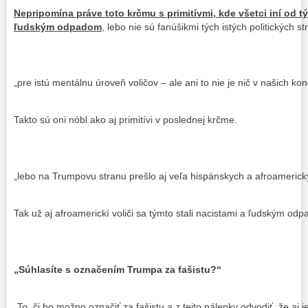
Nepripomína práve toto krčmu s primitívmi, kde všetci iní od tý
ľudským odpadom
, lebo nie sú fanúšikmi tých istých politických st
„pre istú mentálnu úroveň voličov – ale ani to nie je nič v našich k
Takto sú oni nóbl ako aj primitívi v poslednej krčme.
„lebo na Trumpovu stranu prešlo aj veľa hispánskych a afroamerický
Tak už aj afroamerickí voliči sa týmto stali nacistami a ľudským od
„Súhlasíte s označením Trumpa za fašistu?“
„To, či ho možno označiť za fašistu a z tejto nálepky odvodiť, že aj