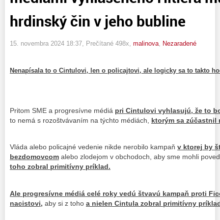
hrdinský čin v jeho bubline
15. novembra 2024 18:37
, Prečítané 498x,
malinova
,
Nezaradené
Nenapísala to o Cintulovi, len o policajtovi, ale logicky sa to takto ho
Pritom SME a progresívne médiá
pri Cintulovi vyhlasujú, že to b
to nemá s rozoštvávaním na týchto médiách,
ktorým sa zúčastnil 
Vláda alebo policajné vedenie nikde nerobilo kampaň
v ktorej by št
bezdomovcom
alebo zlodejom v obchodoch, aby sme mohli pove
toho zobral primitívny príklad.
Ale progresívne médiá celé roky vedú štvavú kampaň proti Fico
nacistovi,
aby si z toho
a nielen Cintula zobral primitívny príkla