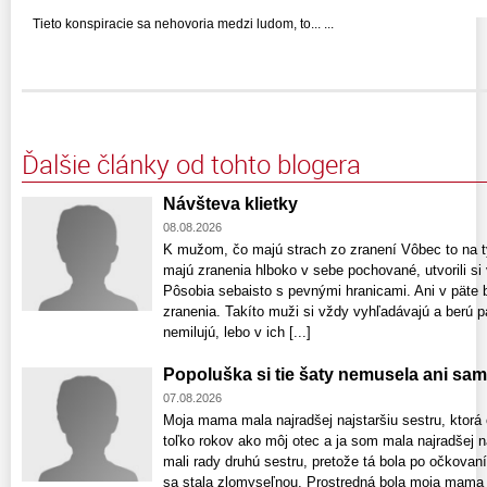
Tieto konspiracie sa nehovoria medzi ludom, to... ...
Ďalšie články od tohto blogera
Návšteva klietky
08.08.2026
K mužom, čo majú strach zo zranení Vôbec to na t
majú zranenia hlboko v sebe pochované, utvorili si
Pôsobia sebaisto s pevnými hranicami. Ani v päte 
zranenia. Takíto muži si vždy vyhľadávajú a berú pa
nemilujú, lebo v ich [...]
Popoluška si tie šaty nemusela ani sam
07.08.2026
Moja mama mala najradšej najstaršiu sestru, ktorá 
toľko rokov ako môj otec a ja som mala najradšej n
mali rady druhú sestru, pretože tá bola po očkovaní
sa stala zlomyseľnou. Prostredná bola moja mama 