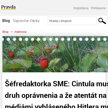
Registrácia
Prihlásenie
Blog
Najnovšie články
Najčítanejšie články
Blog
>
malinova
Najkomentovanejšie články
>
Šéfredaktorka SME: Cintula musel cítiť istý druh oprávnenia a že atentát na
Zoznam blogov
progresívnymi médiámi
Komerčné blogy
Šéfredaktorka SME: Cintula muse
druh oprávnenia a že atentát n
médiámi vyhláseného Hitlera m