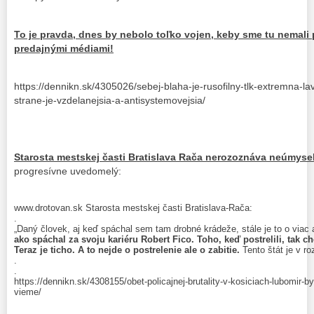
To je pravda, dnes by nebolo toľko vojen, keby sme tu nemali
predajnými médiami!
https://dennikn.sk/4305026/sebej-blaha-je-rusofilny-tlk-extremna-la
strane-je-vzdelanejsia-a-antisystemovejsia/
Starosta mestskej časti Bratislava Rača nerozoznáva neúmysel
progresívne uvedomelý:
www.drotovan.sk Starosta mestskej časti Bratislava-Rača:
.
„Daný človek, aj keď spáchal sem tam drobné krádeže, stále je to o viac 
ako spáchal za svoju kariéru Robert Fico. Toho, keď postrelili, tak ch
Teraz je ticho. A to nejde o postrelenie ale o zabitie.
Tento štát je v ro
.
.
https://dennikn.sk/4308155/obet-policajnej-brutality-v-kosiciach-lubomir-
vieme/