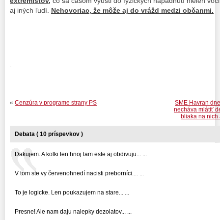
extrémistov,
čo sa časom vyústi do fyzických napadnutí nielen voči 
aj iných ľudí.
Nehovoriac, že môže aj do vrážd medzi občanmi.
.
«
Cenzúra v programe strany PS
SME Havran dneš
necháva mlátiť de
bliaka na nich 
Debata ( 10 príspevkov )
Dakujem. A kolki ten hnoj tam este aj obdivuju... ...
V tom ste vy červenohnedí nacisti preborníci.... ...
To je logicke. Len poukazujem na stare... ...
Presne! Ale nam daju nalepky dezolatov... ...