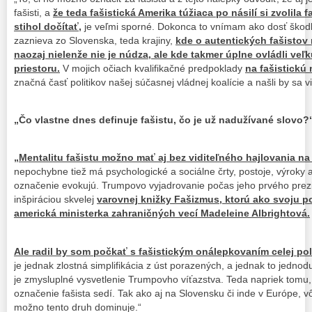
fašisti, a
že teda fašistická Amerika túžiaca po násilí si zvolila
stihol dočítať,
je veľmi sporné. Dokonca to vnímam ako dosť škodl
zaznieva zo Slovenska, teda krajiny,
kde o autentických fašistov 
naozaj nielenže nie je núdza, ale kde takmer úplne ovládli veľ
priestoru.
V mojich očiach kvalifikačné predpoklady
na fašistickú 
značná časť politikov našej súčasnej vládnej koalície a našli by sa vi
„Čo vlastne dnes definuje fašistu, čo je už nadužívané slovo?
„Mentalitu fašistu možno mať aj bez viditeľného hajlovania na 
nepochybne tiež má psychologické a sociálne črty, postoje, výroky a
označenie evokujú. Trumpovo vyjadrovanie počas jeho prvého prezi
inšpiráciou skvelej
varovnej knižky Fašizmus, ktorú ako svoju p
americká ministerka zahraničných vecí Madeleine Albrightová.
Ale radil by som počkať s fašistickým onálepkovaním celej po
je jednak zlostná simplifikácia z úst porazených, a jednak to jednodu
je zmysluplné vysvetlenie Trumpovho víťazstva. Teda napriek tomu, ž
označenie fašista sedí. Tak ako aj na Slovensku či inde v Európe, 
možno tento druh dominuje.“