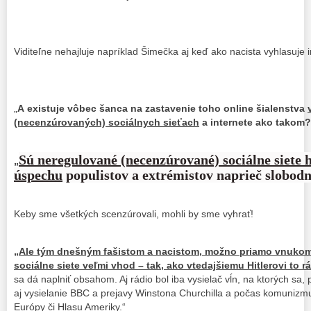
Viditeľne nehajluje napríklad Šimečka aj keď ako nacista vyhlasuje 
„
A existuje vôbec šanca na zastavenie toho online šialenstva
(necenzúrovaných) sociálnych sieťach
a internete ako takom?
Sú neregulované (necenzúrované) sociálne siete
„
úspechu
populistov a extrémistov naprieč slobo
Keby sme všetkých scenzúrovali, mohli by sme vyhrať!
„
Ale tým dnešným fašistom a nacistom, možno priamo vnukom t
sociálne siete veľmi vhod – tak, ako vtedajšiemu Hitlerovi to rá
sa dá naplniť obsahom. Aj rádio bol iba vysielač vĺn, na ktorých sa, 
aj vysielanie BBC a prejavy Winstona Churchilla a počas komunizmu
Európy či Hlasu Ameriky.“