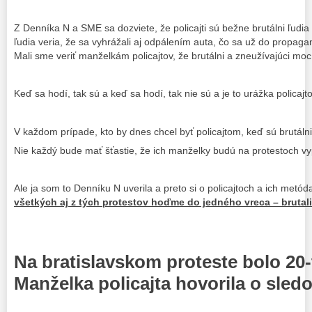
Z Denníka N a SME sa dozviete, že policajti sú bežne brutálni ľudia
ľudia veria, že sa vyhrážali aj odpálením auta, čo sa už do propa
Mali sme veriť manželkám policajtov, že brutálni a zneužívajúci moc
Keď sa hodí, tak sú a keď sa hodí, tak nie sú a je to urážka policajto
V každom prípade, kto by dnes chcel byť policajtom, keď sú brutáln
Nie každý bude mať šťastie, že ich manželky budú na protestoch vy
Ale ja som to Denníku N uverila a preto si o policajtoch a ich metó
všetkých aj z tých protestov hoďme do jedného vreca – brutali
Na bratislavskom proteste bolo 20-t
Manželka policajta hovorila o sledo