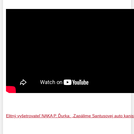
Elitný vyšetrovateľ NAKA P. Ďurka: „Zapálime Santusovej auto kani