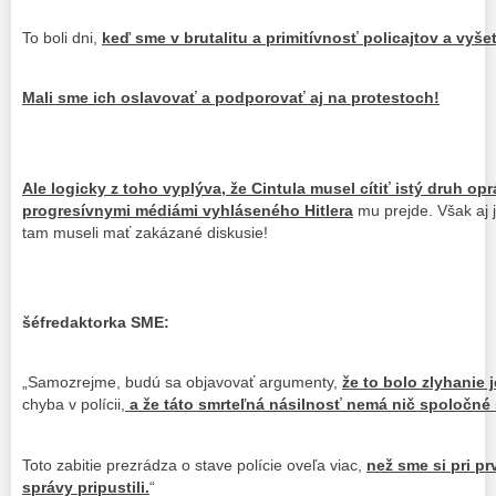
To boli dni,
keď sme v brutalitu a primitívnosť policajtov a vyše
Mali sme ich oslavovať a podporovať aj na protestoch!
Ale logicky z toho vyplýva, že Cintula musel cítiť istý druh op
progresívnymi médiámi vyhláseného Hitlera
mu prejde. Však aj j
tam museli mať zakázané diskusie!
šéfredaktorka SME:
„Samozrejme, budú sa objavovať argumenty,
že to bolo zlyhanie 
chyba v polícii,
a že táto smrteľná násilnosť nemá nič spoločné 
Toto zabitie prezrádza o stave polície oveľa viac,
než sme si pri pr
správy pripustili.
“