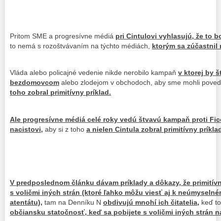
Pritom SME a progresívne médiá
pri Cintulovi vyhlasujú, že to b
to nemá s rozoštvávaním na týchto médiách,
ktorým sa zúčastnil 
Vláda alebo policajné vedenie nikde nerobilo kampaň
v ktorej by št
bezdomovcom
alebo zlodejom v obchodoch, aby sme mohli pove
toho zobral primitívny príklad.
Ale progresívne médiá celé roky vedú štvavú kampaň proti Fico
nacistovi,
aby si z toho
a nielen Cintula zobral primitívny príkla
V predposlednom článku dávam príklady a dôkazy, že primitívny 
s voličmi iných strán (ktoré ľahko môžu viesť aj k neúmyselném
atentátu),
tam na Denníku N
obdivujú mnohí ich čitatelia,
keď to
občiansku statočnosť, keď sa pobijete s voličmi iných strán na