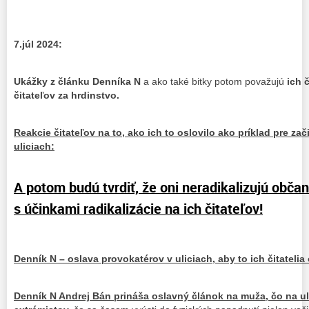
7.júl 2024:
Ukážky z článku Denníka N
a ako také bitky potom považujú
ich 
čitateľov za hrdinstvo.
Reakcie čitateľov na to, ako ich to oslovilo ako príklad pre za
uliciach:
A potom budú tvrdiť, že oni neradikalizujú obča
s účinkami radikalizácie na ich čitateľov!
Denník N – oslava provokatérov v uliciach, aby to ich čitatelia
Denník N Andrej Bán prináša oslavný článok na muža, čo na u