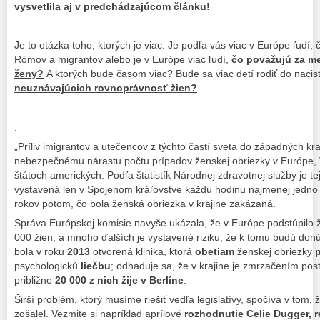
vysvetlila aj v predchádzajúcom článku!
Je to otázka toho, ktorých je viac. Je podľa vás viac v Európe ľudí
Rómov a migrantov alebo je v Európe viac ľudí,
čo považujú za m
ženy?
A ktorých bude časom viac? Bude sa viac detí rodiť do nacis
neuznávajúcich rovnoprávnosť žien?
.
„Príliv imigrantov a utečencov z týchto častí sveta do západných kr
nebezpečnému nárastu počtu prípadov ženskej obriezky v Európe, V
štátoch amerických. Podľa štatistík Národnej zdravotnej služby je te
vystavená len v Spojenom kráľovstve každú hodinu najmenej jedno d
rokov potom, čo bola ženská obriezka v krajine zakázaná.
Správa Európskej komisie navyše ukázala, že v Európe podstúpilo ž
000 žien, a mnoho ďalších je vystavené riziku, že k tomu budú do
bola v roku
2013
otvorená klinika, ktorá
obetiam
ženskej obriezky
psychologickú
liečbu
; odhaduje sa, že v krajine je zmrzačením pos
približne
20 000 z nich žije v Berlíne
.
Širší problém, ktorý musíme riešiť vedľa legislatívy, spočíva v tom,
zošalel. Vezmite si napríklad aprílové
rozhodnutie Celie Dugger, r