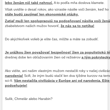
lebo ženám nič také nehrozí.
A to podľa mňa doslova klamete.
Však uvidíte o desať rokov, ako vzrastie násilie voči ženám, keď 
stále budú zaujímať len ekonomické otázky.
Zatiaľ muži len spolupracujú na podceňovaní násilia voči žená
zbabelstvom našich mužov hovoriť,
že nás sa to netýka!
Do akýchkoľvek volieb je ešte čas, môžte a máte sa zobudiť.
Je urážkou žien považovať bezpečnosť žien za populistickú t
dnešnej dobe len obťažovaním žien od režisérov
a tým pokrytecky
Ako vidíte, ani našim vlastným mužom nestačili roky v našej civilizác
narodenia!
Scifi, že iným budú stačiť len dva týždne kurzov na tem
sci-fi.
Vám nestačila civilizácia v Európe ani od narodenia. Ešte
podceňujete!
Sulík, Chmelár alebo Harabin?