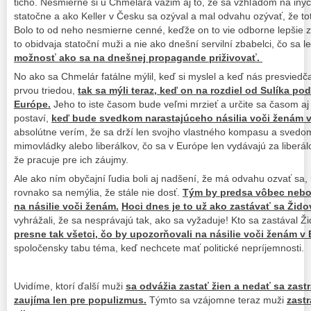
ticho. Nesmierne si u Chmelára vážim aj to, že sa vzhľadom na in
statočne a ako Keller v Česku sa ozýval a mal odvahu ozývať, že tot
Bolo to od neho nesmierne cenné, keďže on to vie odborne lepšie zd
to obidvaja statoční muži a nie ako dnešní servilní zbabelci, čo sa 
možnosť ako sa na dnešnej propagande priživovať.
No ako sa Chmelár fatálne mýlil, keď si myslel a keď nás presviedčal,
prvou triedou,
tak sa mýli teraz, keď on na rozdiel od Sulíka po
Európe.
Jeho to iste časom bude veľmi mrzieť a určite sa časom aj
postaví,
keď bude svedkom narastajúceho násilia voči ženám v
absolútne verím, že sa drží len svojho vlastného kompasu a svedo
mimovládky alebo liberálkov, čo sa v Európe len vydávajú za liberál
že pracuje pre ich záujmy.
Ale ako ním obyčajní ľudia boli aj nadšení, že má odvahu ozvať sa, 
rovnako sa nemýlia, že stále nie dosť.
Tým by predsa vôbec nebol
na násilie voči ženám.
Hoci dnes je to už ako zastávať sa Žido
vyhrážali, že sa nesprávajú tak, ako sa vyžaduje! Kto sa zastával Ž
presne tak všetci, čo by upozorňovali na násilie voči ženám v
spoločensky tabu téma, keď nechcete mať politické nepríjemnosti.
Uvidíme, ktorí ďalší muži
sa odvážia zastať žien a nedať sa zastr
zaujíma len pre populizmus.
Týmto sa vzájomne teraz muži
zastr