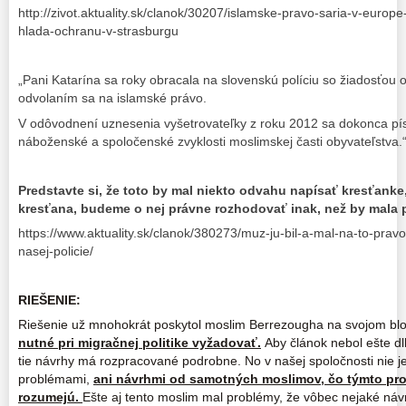
http://zivot.aktuality.sk/clanok/30207/islamske-pravo-saria-v-euro
hlada-ochranu-v-strasburgu
„Pani Katarína sa roky obracala na slovenskú políciu so žiadosťou 
odvolaním sa na islamské právo.
V odôvodnení uznesenia vyšetrovateľky z roku 2012 sa dokonca písal
náboženské a spoločenské zvyklosti moslimskej časti obyvateľstva.
Predstavte si, že toto by mal niekto odvahu napísať kresťanke,
kresťana, budeme o nej právne rozhodovať inak, než by mala 
https://www.aktuality.sk/clanok/380273/muz-ju-bil-a-mal-na-to-prav
nasej-policie/
RIEŠENIE:
Riešenie už mnohokrát poskytol moslim Berrezougha na svojom bl
nutné pri migračnej politike vyžadovať.
Aby článok nebol ešte dl
tie návrhy má rozpracované podrobne. No v našej spoločnosti nie j
problémami,
ani návrhmi od samotných moslimov, čo týmto pr
rozumejú.
Ešte aj tento moslim mal problémy, že vôbec nejaké návr