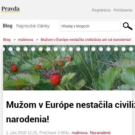
Registrácia
Prihlásenie
Blog
Najnovšie články
Najčítanejšie články
Blog
>
malinova
>
Mužom v Európe nestačila civilizácia ani od narodenia!
Najkomentovanejšie články
Zoznam blogov
Komerčné blogy
Mužom v Európe nestačila civili
narodenia!
1. júla 2018 12:25
, Prečítané 3 664x,
malinova
,
Nezaradené