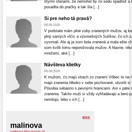
štyrmi stenami, že nemohol by zo sedu spadnúť a 
posadila do pračky a tak šla [...]
Si pre neho tá pravá?
08.08.2026
V podstate mám plné zuby zranených mužov, aj keď
plný samých vlčíc a výsmešných Sulíkov, čo ich z
vysmiali. Ale aj ja som bola zranená a mala ešte ch
som kvôli tomu neponižovala mužov. A hlavne, nik
mrežami, aké [...]
Návšteva klietky
08.08.2026
K mužom, čo majú strach zo zranení Vôbec to na t
majú zranenia hlboko v sebe pochované, utvorili si
Pôsobia sebaisto s pevnými hranicami. Ani v päte 
zranenia. Takíto muži si vždy vyhľadávajú a berú pa
nemilujú, lebo v ich [...]
RSS
malinova
malinova.blog.pravda.sk