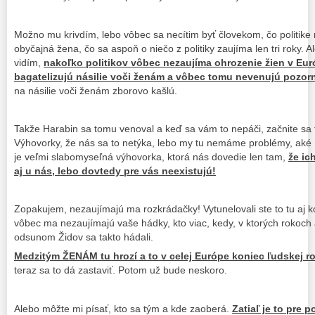
Možno mu krivdím, lebo vôbec sa necítim byť človekom, čo politik
obyčajná žena, čo sa aspoň o niečo z politiky zaujíma len tri roky. 
vidím,
nakoľko politikov vôbec nezaujíma ohrozenie žien v Eu
bagatelizujú násilie voči ženám a vôbec tomu nevenujú pozor
na násilie voči ženám zborovo kašlú.
Takže Harabin sa tomu venoval a keď sa vám to nepáči, začnite sa t
Výhovorky, že nás sa to netýka, lebo my tu nemáme problémy, aké 
je veľmi slabomyseľná výhovorka, ktorá nás dovedie len tam,
že ic
aj u nás, lebo dovtedy pre vás neexistujú!
Zopakujem, nezaujímajú ma rozkrádačky! Vytunelovali ste to tu aj ko
vôbec ma nezaujímajú vaše hádky, kto viac, kedy, v ktorých rokoch a 
odsunom Židov sa takto hádali.
Medzitým ŽENÁM tu hrozí a to v celej Európe koniec ľudskej r
teraz sa to dá zastaviť. Potom už bude neskoro.
Alebo môžte mi písať, kto sa tým a kde zaoberá.
Zatiaľ je to pre p