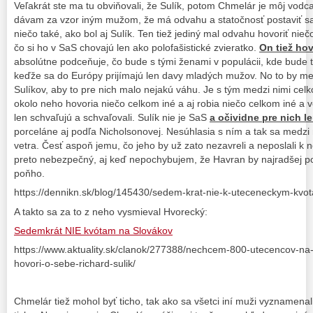
Veľakrát ste ma tu obviňovali, že Sulík, potom Chmelár je môj vodca
dávam za vzor iným mužom, že má odvahu a statočnosť postaviť sa 
niečo také, ako bol aj Sulík. Ten tiež jediný mal odvahu hovoriť niečo
čo si ho v SaS chovajú len ako polofašistické zvieratko.
On tiež hov
absolútne podceňuje, čo bude s tými ženami v populácii, kde bude
keďže sa do Európy prijímajú len davy mladých mužov. No to by medz
Sulíkov, aby to pre nich malo nejakú váhu. Je s tým medzi nimi celk
okolo neho hovoria niečo celkom iné a aj robia niečo celkom iné a 
len schvaľujú a schvaľovali. Sulík nie je SaS
a očividne pre nich l
porceláne aj podľa Nicholsonovej. Nesúhlasia s ním a tak sa medzi n
vetra. Česť aspoň jemu, čo jeho by už zato nezavreli a neposlali k
preto nebezpečný, aj keď nepochybujem, že Havran by najradšej po
poňho.
https://dennikn.sk/blog/145430/sedem-krat-nie-k-uteceneckym-kvo
A takto sa za to z neho vysmieval Hvorecký:
Sedemkrát NIE kvótam na Slovákov
https://www.aktuality.sk/clanok/277388/nechcem-800-utecencov-na-
hovori-o-sebe-richard-sulik/
Chmelár tiež mohol byť ticho, tak ako sa všetci iní muži vyznamenali,