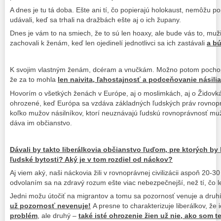
A dnes je tu tá doba. Ešte ani tí, čo popierajú holokaust, nemôžu popr
udávali, keď sa trhali na dražbách ešte aj o ich župany.
Dnes je vám to na smiech, že to sú len hoaxy, ale bude vás to, muži
zachovali k ženám, keď len ojedinelí jednotlivci sa ich zastávali
a bú
K svojim vlastným ženám, dcéram a vnučkám. Možno potom pochopít
že za to mohla
len naivita, ľahostajnosť a podceňovanie násilia
Hovorím o všetkých ženách v Európe, aj o moslimkách, aj o Židovk
ohrozené, keď Európa sa vzdáva základných ľudských práv rovnopr
koľko mužov násilníkov, ktorí neuznávajú ľudskú rovnoprávnosť muž
dáva im občianstvo.
Dávali by takto liberálkovia občianstvo ľuďom, pre ktorých b
ľudské bytosti? Aký je v tom rozdiel od náckov?
Aj viem aký, naši náckovia žili v rovnoprávnej civilizácii aspoň 20-3
odvolaním sa na zdravý rozum ešte viac nebezpečnejší, než tí, čo l
Jedni možu útočiť na migrantov a tomu sa pozornosť venuje a druh
už pozornosť nevenuje!
A presne to charakterizuje liberálkov, že 
problém
, ale druhý –
také isté ohrozenie žien už nie, ako som 