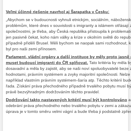
Veľmi účinné riešenie navrhol aj Šarapatka v Česku:
„Abychom se v budoucnosti vyhnuli etnickým, sociálním, nábožens
problémům, které dnes v souvislosti s imigranty a islámem otřásaj
společnostmi, je třeba, aby Česká republika přistoupila k problema
jen pasivně čekat, koho nám války a krize v okolním světě do repub
případně přidělí Brusel. Měli bychom se naopak sami rozhodnout, 
byl pro naši zemi přínosem.
Parlament, vládní orgány a další instituce by měly proto jasně 
muset budoucí imigranti do ČR splňovat.
Tato kritéria by měla b
dosavadní a měla by zajistit, aby se naši noví spoluobyvatelé beze 
hodnotami, právním systémem a zvyky majoritní společnosti. Nelze při
například vlastním právním systémem-šaría atp. Těchto kritérií bu
řada. Získání práva přechodného případně trvalého pobytu musí b
právě bezvýhradným dodržováním těchto pravidel.
Dodržování takto nastavených kritérií musí být kontrolováno
a 
odebrání práva přechodného nebo trvalého pobytu v zemi a zákazu 
úprava je v tomto směru velmi vágní a bude třeba ji podstatně zpřesni