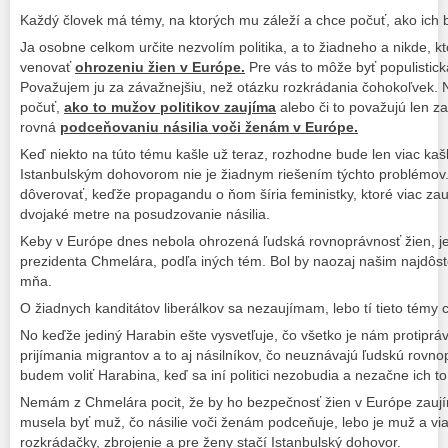
Každý človek má témy, na ktorých mu záleží a chce počuť, ako ich bud
Ja osobne celkom určite nezvolím politika, a to žiadneho a nikde, 
venovať
ohrozeniu žien v Európe.
Pre vás to môže byť populistick
Považujem ju za závažnejšiu, než otázku rozkrádania čohokoľvek. 
počuť,
ako to mužov politikov zaujíma
alebo či to považujú len z
rovná
podceňovaniu násilia voči ženám v Európe.
Keď niekto na túto tému kašle už teraz, rozhodne bude len viac ka
Istanbulským dohovorom nie je žiadnym riešením týchto problémov
dôverovať, keďže propagandu o ňom šíria feministky, ktoré viac zau
dvojaké metre na posudzovanie násilia.
Keby v Európe dnes nebola ohrozená ľudská rovnoprávnosť žien, 
prezidenta Chmelára, podľa iných tém. Bol by naozaj našim najdôs
mňa.
O žiadnych kanditátov liberálkov sa nezaujímam, lebo tí tieto témy
No keďže jediný Harabin ešte vysvetľuje, čo všetko je nám protip
prijímania migrantov a to aj násilníkov, čo neuznávajú ľudskú rovnop
budem voliť Harabina, keď sa iní politici nezobudia a nezačne ich to
Nemám z Chmelára pocit, že by ho bezpečnosť žien v Európe zaují
musela byť muž, čo násilie voči ženám podceňuje, lebo je muž a via
rozkrádačky, zbrojenie a pre ženy stačí Istanbulský dohovor.