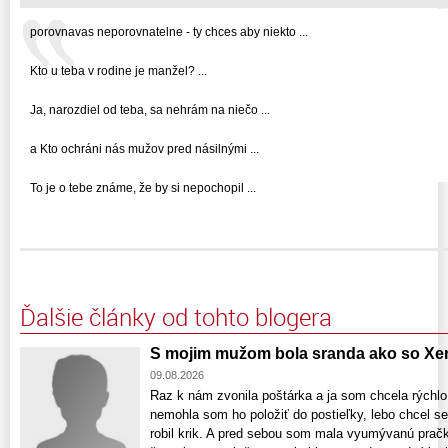
porovnavas neporovnatelne - ty chces aby niekto ...
Kto u teba v rodine je manžel? ...
Ja, narozdiel od teba, sa nehrám na niečo ...
a Kto ochráni nás mužov pred násilnými ...
To je o tebe známe, že by si nepochopil ...
Ďalšie články od tohto blogera
S mojim mužom bola sranda ako so X
09.08.2026
Raz k nám zvonila poštárka a ja som chcela rýchlo 
nemohla som ho položiť do postieľky, lebo chcel s
robil krik. A pred sebou som mala vyumývanú pračk