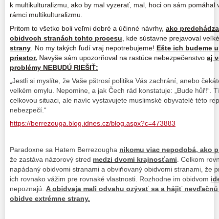
k multikulturalizmu, ako by mal vyzerať, mal, hoci on sám pomáhal
rámci multikulturalizmu.
Pritom to všetko boli veľmi dobré a účinné návrhy,
ako predchádza
obidvoch stranách tohto procesu
, kde sústavne prejavoval veľ
strany
. No my takých ľudí vraj nepotrebujeme!
Ešte ich budeme u
priestor.
Navyše sám upozorňoval na rastúce nebezpečenstvo
aj 
problémy NEBUDÚ RIEŠIŤ:
„
Jestli si myslíte, že Vaše pštrosí politika Vás zachrání, anebo čekát
velkém omylu. Nepomine, a jak Čech rád konstatuje: „Bude hůř!“. Tí
celkovou situaci, ale navíc vystavujete muslimské obyvatelé této r
nebezpečí.“
https://berrezouga.blog.idnes.cz/blog.aspx?c=473883
Paradoxne sa Hatem Berrezougha
nikomu viac nepodobá, ako p
že zastáva názorový stred
medzi dvomi krajnosťami
. Celkom rovn
napádaný obidvomi stranami a obviňovaný obidvomi stranami, že pr
ich rovnako vážim pre rovnaké vlastnosti. Rozhodne im obidvom
id
nepoznajú.
A obidvaja mali odvahu ozývať sa a hájiť nevďačnú
obidve extrémne strany.