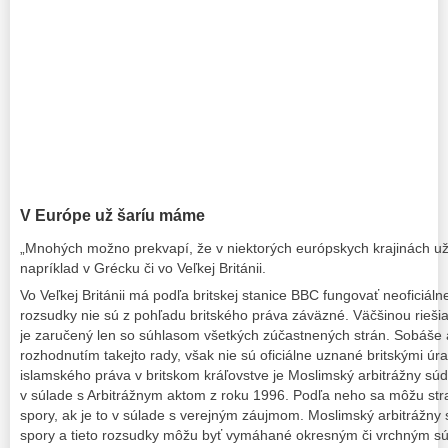
V Európe už šaríu máme
„Mnohých možno prekvapí, že v niektorých európskych krajinách už 
napríklad v Grécku či vo Veľkej Británii.
Vo Veľkej Británii má podľa britskej stanice BBC fungovať neoficiáln
rozsudky nie sú z pohľadu britského práva záväzné. Väčšinou rieši
je zaručený len so súhlasom všetkých zúčastnených strán. Sobáše a
rozhodnutím takejto rady, však nie sú oficiálne uznané britskými ú
islamského práva v britskom kráľovstve je Moslimský arbitrážny súd
v súlade s Arbitrážnym aktom z roku 1996. Podľa neho sa môžu stra
spory, ak je to v súlade s verejným záujmom. Moslimský arbitrážny
spory a tieto rozsudky môžu byť vymáhané okresným či vrchným s