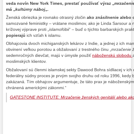
veda novín New York Times, prestať používať výraz „
mrzačenie
má „
kultúrny náboj
„.
Ženská obriezka je rovnako otrasný zločin
ako znásilnenie alebo 
samozvané feministky – vrátane moslimov, ako je Linda Sarsour a 
krížovej výprave proti „
islamofóbii
“ – buď o týchto barbarských prak
popierajú
ich vzťah k islamu.
Obhajcovia dvoch michiganských lekárov z Indie, a jednej z ich manže
obvinení veľkou porotou a obžalovaní z trestného činu „
mrzačenie ž
sedemročných dievčat, majú v úmysle použiť
náboženskú slobodu
moslimských klientov.
Obžalovaní sú členmi islamskej sekty Dawood Bohra sídliacej v ich 
federálny súdny proces je prvým svojho druhu od roku 1996, kedy
zakázaná. Tím obhajcov argumentuje, že táto prax je náboženským 
chránená americkými zákonmi.“
GATESTONE INSTITUTE: Mrzačenie ženských genitálií alebo ako M