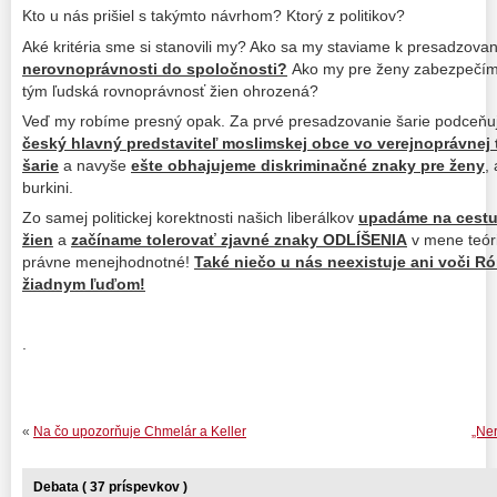
Kto u nás prišiel s takýmto návrhom? Ktorý z politikov?
Aké kritéria sme si stanovili my? Ako sa my staviame k presadzovan
nerovnoprávnosti do spoločnosti?
Ako my pre ženy zabezpečíme
tým ľudská rovnoprávnosť žien ohrozená?
Veď my robíme presný opak. Za prvé presadzovanie šarie podceň
český hlavný predstaviteľ moslimskej obce vo verejnoprávnej 
šarie
a navyše
ešte obhajujeme diskriminačné znaky pre ženy
,
burkini.
Zo samej politickej korektnosti našich liberálkov
upadáme na cestu
žien
a
začíname tolerovať zjavné znaky ODLÍŠENIA
v mene teóri
právne menejhodnotné!
Také niečo u nás neexistuje ani voči R
žiadnym ľuďom!
.
«
Na čo upozorňuje Chmelár a Keller
„Ner
Debata ( 37 príspevkov )