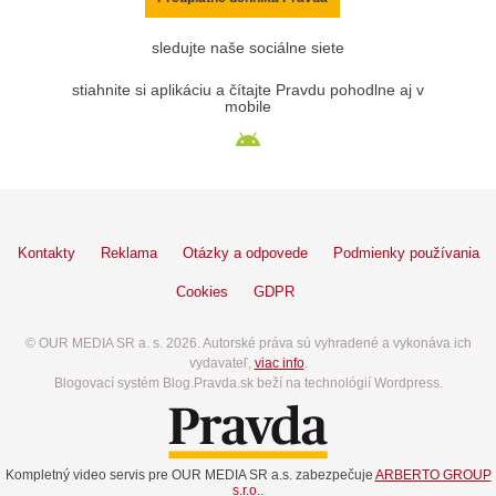
sledujte naše sociálne siete
stiahnite si aplikáciu a čítajte Pravdu pohodlne aj v
mobile
Kontakty
Reklama
Otázky a odpovede
Podmienky používania
Cookies
GDPR
© OUR MEDIA SR a. s. 2026. Autorské práva sú vyhradené a vykonáva ich
vydavateľ,
viac info
.
Blogovací systém Blog.Pravda.sk beží na technológií Wordpress.
Kompletný video servis pre OUR MEDIA SR a.s. zabezpečuje
ARBERTO GROUP
s.r.o.
.