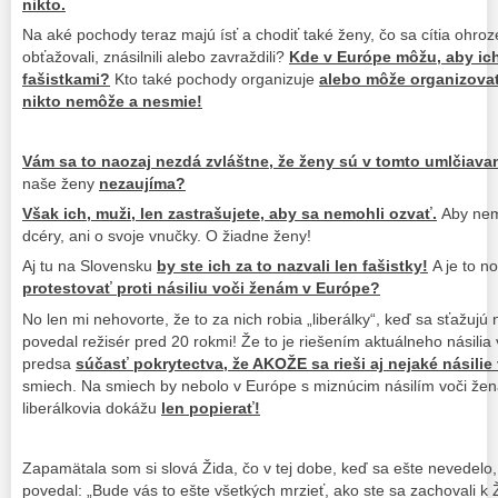
nikto.
Na aké pochody teraz majú ísť a chodiť také ženy, čo sa cítia ohro
obťažovali, znásilnili alebo zavraždili?
Kde v Európe môžu, aby ich
fašistkami?
Kto také pochody organizuje
alebo môže organizova
nikto nemôže a nesmie!
Vám sa to naozaj nezdá zvláštne, že ženy sú v tomto umlčiava
naše ženy
nezaujíma?
Však ich, muži, len zastrašujete, aby sa nemohli ozvať.
Aby nemo
dcéry, ani o svoje vnučky. O žiadne ženy!
Aj tu na Slovensku
by ste ich za to nazvali len fašistky!
A je to n
protestovať proti násiliu voči ženám v Európe?
No len mi nehovorte, že to za nich robia „liberálky“, keď sa sťažujú 
povedal režisér pred 20 rokmi! Že to je riešením aktuálneho násilia
predsa
súčasť pokrytectva, že AKOŽE sa rieši aj nejaké násilie
smiech. Na smiech by nebolo v Európe s miznúcim násilím voči žen
liberálkovia dokážu
len popierať!
Zapamätala som si slová Žida, čo v tej dobe, keď sa ešte nevedelo,
povedal: „Bude vás to ešte všetkých mrzieť, ako ste sa zachovali k 