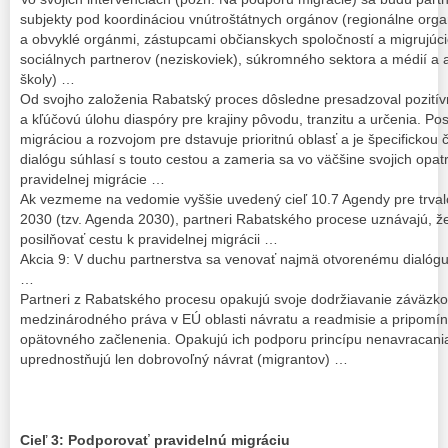
subjekty pod koordináciou vnútroštátnych orgánov (regionálne organ
a obvyklé orgánmi, zástupcami občianskych spoločností a migrujúc
sociálnych partnerov (neziskoviek), súkromného sektora a médií a 
školy) …
Od svojho založenia Rabatský proces dôsledne presadzoval pozitívn
a kľúčovú úlohu diaspóry pre krajiny pôvodu, tranzitu a určenia. Pos
migráciou a rozvojom pre dstavuje prioritnú oblasť a je špecifickou
dialógu súhlasí s touto cestou a zameria sa vo väčšine svojich opa
pravidelnej migrácie …
Ak vezmeme na vedomie vyššie uvedený cieľ 10.7 Agendy pre trvalo
2030 (tzv. Agenda 2030), partneri Rabatského procese uznávajú, ž
posilňovať cestu k pravidelnej migrácii …
Akcia 9: V duchu partnerstva sa venovať najmä otvorenému dialógu
…
Partneri z Rabatského procesu opakujú svoje dodržiavanie záväzkov
medzinárodného práva v EÚ oblasti návratu a readmisie a pripomí
opätovného začlenenia. Opakujú ich podporu princípu nenavracania
uprednostňujú len dobrovoľný návrat (migrantov) …
Cieľ 3: Podporovať pravidelnú migráciu