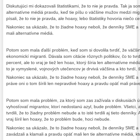
Diskutujúci mi dokazovali štatistikami, že to nie je pravda. Tak ja s
alternatívne médiá pravdu, keď tie píšu o väčšine mužov medzi mi
písali, že to nie je pravda, ale hoaxy, lebo štatistiky hovoria niečo c
Nakoniec sa ukázalo, že to žiadne hoaxy neboli, že denníky SME a
mali alternatívne médiá.
Potom som mala ďalší problém, keď som si dovolila tvrdiť, že väčši
ekonomickí migranti. Dávala som citácie rôznych politikov, čo to tvrdi
percent, ale to vraj je tiež len hoax, ktorý šíria len alternatívne médiá
to je vymyslené, vojnových utečencov je drvivá väčšina a kto tvrdí, šír
Nakoniec sa ukázalo, že to žiadne hoaxy neboli, že denníky SME a 
práve oni o tom šírili len nepravdivé hoaxy a pravdu opäť mali práve
Potom som mala problém, za ktorý som zas zažívala v diskusiách út
vyhosťovať migrantov, ktorí nedostanú azyl, bude problém. Všetci, a
tvrdili, že to žiadny problém nebude a to isté tvrdili aj tieto denníky. 
vraj šíril len hoaxy, že to problém bude, hoci nebude.
Nakoniec sa ukázalo, že to žiadne hoaxy neboli, že denníky SME a 
zavádzali a klamali a pravdu opäť mali len tie alternatívne médiá, kt