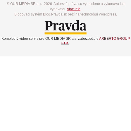
© OUR MEDIA SR a. s. 2026. Autorské práva sú vyhradené a vykonáva ich
vydavateľ,
viac info
.
Blogovací systém Blog.Pravda.sk beží na technológií Wordpress.
Kompletný video servis pre OUR MEDIA SR a.s. zabezpečuje
ARBERTO GROUP
s.r.o.
.