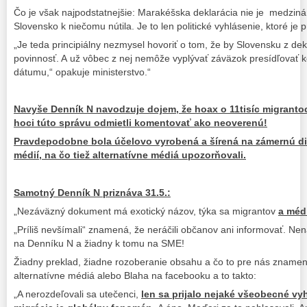
Čo je však najpodstatnejšie: Marakéšska deklarácia nie je medzin
Slovensko k niečomu nútila. Je to len politické vyhlásenie, ktoré je
„Je teda principiálny nezmysel hovoriť o tom, že by Slovensku z dek
povinnosť. A už vôbec z nej nemôže vyplývať záväzok presídľovať 
dátumu,“ opakuje ministerstvo.“
Navyše Denník N navodzuje dojem, že hoax o 11tisíc migrantoch
hoci túto správu odmietli komentovať ako neoverenú!
Pravdepodobne bola účelovo vyrobená a šírená na zámernú dis
médií, na čo tiež alternatívne médiá upozorňovali.
Samotný Denník N priznáva 31.5.:
„Nezáväzný dokument má exotický názov, týka sa migrantov
a médi
„Príliš nevšímali“ znamená, že neráčili občanov ani informovať. Ne
na Denníku N a žiadny k tomu na SME!
Žiadny preklad, žiadne rozoberanie obsahu a čo to pre nás znamen
alternatívne médiá alebo Blaha na facebooku a to takto:
„A nerozdeľovali sa utečenci,
len sa prijalo ne
jaké všeobecné vyhl