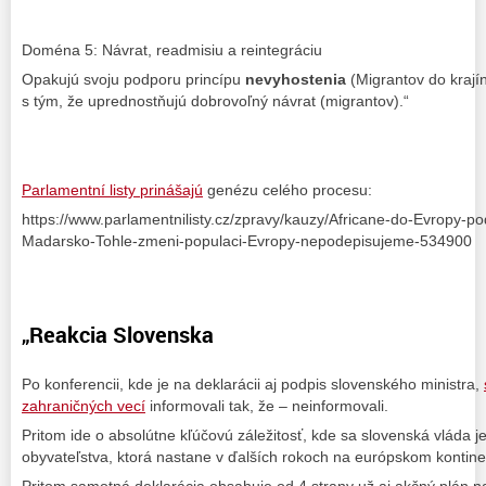
Doména 5: Návrat, readmisiu a reintegráciu
Opakujú svoju podporu princípu
nevyhostenia
(Migrantov do krajín
s tým, že uprednostňujú dobrovoľný návrat (migrantov).“
Parlamentní listy prinášajú
genézu celého procesu:
https://www.parlamentnilisty.cz/zpravy/kauzy/Africane-do-Evropy-po
Madarsko-Tohle-zmeni-populaci-Evropy-nepodepisujeme-534900
„Reakcia Slovenska
Po konferencii, kde je na deklarácii aj podpis slovenského ministra,
zahraničných vecí
informovali tak, že – neinformovali.
Pritom ide o absolútne kľúčovú záležitosť, kde sa slovenská vláda 
obyvateľstva, ktorá nastane v ďalších rokoch na európskom kontine