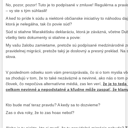
No, pozor, pozor! Tuto je to podpísané v zmluve! Regulérna a prav
– vy ste s tým súhlasili!
A keď to príde k súdu a niektoré občianske iniciatívy to náhodou da
ktorá je nelegálna, tak čo povie súd?
Súd si stiahne Marakéšsku deklaráciu, ktorá je záväzná, včetne Dub
všetky tieto dokumenty si stiahne a povie:
My vašu žalobu zamietame, pretože sú podpísané medzinárodné zm
pravidelnej migrácii, pretože taký je doslovný a presný preklad. Na 
slova.
V poslednom odseku som vám prerozprávala, čo si o tom myslia vše
sa zhodujú v tom, že to také nezáväzné a nevinné, ako nás o tom pre
človek, čo nepočúva alternatívne médiá, zas len verí,
že je to ted
celkom nevinné a nepodstatné a kľudne môže zaspať, že klama
Kto bude mať teraz pravdu? A kedy sa to dozvieme?
Zas o dva roky, že to zas hoax nebol?