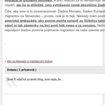
migrácia je globálny fenomén.
A áno, Maďari za to nehlasovali. A
nepáči,
ale čo je dôležité, toto vyhlásenie nemá absolútne žia
Čiže, aby sme si to zosumarizovali. Žiadne Monako, žiaden Európs
migrantov na Slovensko – proste, celé je to fejk. Niekedy mám poci
americká ambasáda, aby potom mohla spraviť zo šíriteľov taký
nájsť si tak zámienky na boj proti fejk news a za cenzúru.
Neboj
nepodporí žiadne povinné prijímanie migrantov na naše územie ani
.
«
Ako sa klamalo o vraždiacom Indovi
Debata ( 1 príspevok )
Som Ti vďačná za tento blog, som rada, že ...