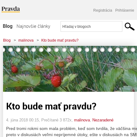
Registrácia
Prihlásenie
Blog
Najnovšie články
Najčítanejšie články
Blog
>
malinova
>
Kto bude mať pravdu?
Najkomentovanejšie články
Zoznam blogov
Komerčné blogy
Kto bude mať pravdu?
4. júna 2018 00:15
, Prečítané 3 872x,
malinova
,
Nezaradené
Pred tromi rokmi som mala problém, keď som tvrdila, že väčšina mi
preto v diskusiách veľmi nepríjemné útoky, ešte v diskusiách na SM