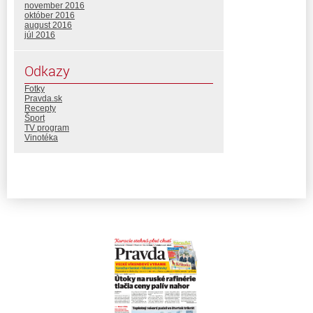
november 2016
október 2016
august 2016
júl 2016
Odkazy
Fotky
Pravda.sk
Recepty
Šport
TV program
Vinotéka