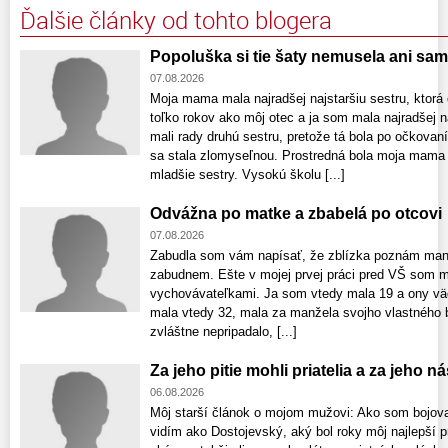
Ďalšie články od tohto blogera
Popoluška si tie šaty nemusela ani sam
07.08.2026
Moja mama mala najradšej najstaršiu sestru, ktorá 
toľko rokov ako môj otec a ja som mala najradšej n
mali rady druhú sestru, pretože tá bola po očkovaní
sa stala zlomyseľnou. Prostredná bola moja mama 
mladšie sestry. Vysokú školu [...]
Odvážna po matke a zbabelá po otcovi
07.08.2026
Zabudla som vám napísať, že zblízka poznám manž
zabudnem. Ešte v mojej prvej práci pred VŠ som m
vychovávateľkami. Ja som vtedy mala 19 a ony väčš
mala vtedy 32, mala za manžela svojho vlastného b
zvláštne nepripadalo, [...]
Za jeho pitie mohli priatelia a za jeho ná
06.08.2026
Môj starší článok o mojom mužovi: Ako som bojova
vidím ako Dostojevský, aký bol roky môj najlepší p