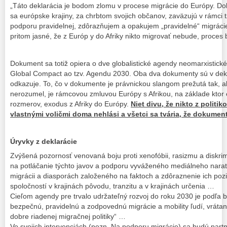
„Táto deklarácia je bodom zlomu v procese migrácie do Európy. Do
sa európske krajiny, za chrbtom svojich občanov, zaväzujú v rámci
podporu pravidelnej, zdôrazňujem a opakujem „pravidelné“ migráci
pritom jasné, že z Európ y do Afriky nikto migrovať nebude, proces
Dokument sa totiž opiera o dve globalistické agendy neomarxistické
Global Compact ao tzv. Agendu 2030. Oba dva dokumenty sú v dekl
odkazuje. To, čo v dokumente je právnickou slangom prežutá tak, 
nerozumel, je rámcovou zmluvou Európy s Afrikou, na základe ktor 
rozmerov, exodus z Afriky do Európy.
Niet divu, že nikto z polit
vlastnými voličmi doma nehlási a všetci sa tvária, že dokumen
Úryvky z deklarácie
Zvýšená pozornosť venovaná boju proti xenofóbii, rasizmu a diskrimin
na potláčanie týchto javov a podporu vyváženého mediálneho narat
migrácii a diasporách založeného na faktoch a zdôraznenie ich pozi
spoločností v krajinách pôvodu, tranzitu a v krajinách určenia …
Cieľom agendy pre trvalo udržateľný rozvoj do roku 2030 je podľa bo
bezpečnú, pravidelnú a zodpovednú migrácie a mobility ľudí, vráta
dobre riadenej migračnej politiky“ …
Vo svojich intervenciách (pozn. Na podporu migrácie) sa budú partne