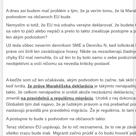
A dnes asi budem mať problém s tým, že ja verím tomu, že tá Mar
podvodom na občanoch EU bude.
Nemyslím si totiž, že EU má odvahu verejne deklarovať, že budete t
sa vám to páči alebo nepáči a preto to takto zrealizuje postupne 
len akým podvodom?
Už teda vôbec neverím denníkom SME a Denníku N, keď toľkokrát k
práve oni šírili len zavádzajúce hoaxy. Nikde sa nezaoberajú žiad
chyby EU mať nemohla, čo už len to by bolo samo o sebe podozrivé
neobjektívni a voči ničomu sa nevedia kriticky postaviť.
A keďže som už len očakávala, akým podvodom to začne, tak skôr 
keď tvrdia,
že práve Marakéšska deklarácia
je takýmto nenápadn
takto, že celkom nenápadne si urobili akože nezáväznú deklaráciu, 
zmenili
na pravidelnú a regulérnu migráciu
. Urobili z nej dokonc
Globalisti tým dali najavo, že je ľudským právom a má prebiehať pr
nastavujú pravidlá pre pravidelnú migráciu. Že je regulérna, to tam
A postupne to bude s podvodom na občanoch takto:
Teraz občanov EU uspávajú, že to nič neznamená, že to nie je záv
všetko zrazu bude inak. Migranti začnú prúdiť a čo budú hovoriť poli