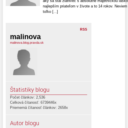
aký sa stal žiarlivec s absolútne majetníckou lás
najlepším priateľom v živote a to 14 rokov. Neviem 
toľko [...]
RSS
malinova
malinova.blog.pravda.sk
Štatistiky blogu
Počet článkov: 2,536
Celková čítanosť: 6739446x
Priemerná čítanosť článkov: 2658x
Autor blogu