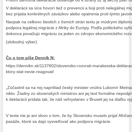
Pritom samotná deklarácia obsahuje od 4.strany už aj akčný plán n
V deklarácii sa síce hovorí tiež o prevencii a boji proti nelegálnej m
bez prijatia konkrétnych záväzkov alebo opatrenia proti týmto javom
Naopak na celkovo šiestich z ôsmich strán textu je múdrymi diplom
podpora legálnej migrácie z Afriky do Európy. Podľa politického vyh
dokonca považujú migráciu za jeden zo zdrojov ekonomického rozvo
(slobodný výber)
Čo o tom píše Denník N:
https://dennikn.sk/1137602/slovensko-rozvrati-marakesska-deklarac
ktory-stat-nevie-reagovat/
„Zúčastnil sa na nej napríklad český minister vnútra Lubomír Metna
nikto. Žiadny zo slovenských ministrov ani jej text formálne nepodp
k deklarácii pridala tak, že náš veľvyslanec v Bruseli jej na diaľku vy
V texte nie je ani slovo o tom, že by Slovensko muselo prijať Afriča
pasáže, ktoré sa dajú vysvetľovať ako podpora migrácie.