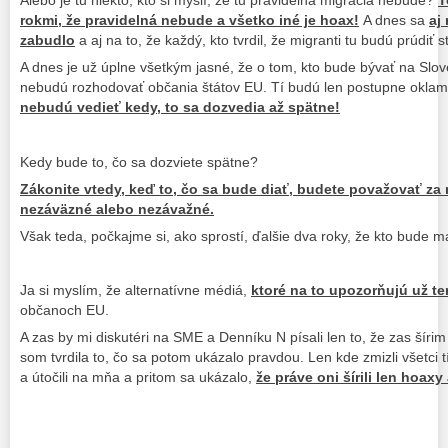
Alebo je tu niekto, kto si myslí, že tu pravidelná migrácia nebude?
T
rokmi, že pravidelná nebude a všetko iné je hoax!
A dnes sa
aj
zabudlo
a aj na to, že každý, kto tvrdil, že migranti tu budú prúdiť stá
A dnes je už úplne všetkým jasné, že o tom, kto bude bývať na Slo
nebudú rozhodovať občania štátov EU. Tí budú len postupne oklaman
nebudú vedieť kedy, to sa dozvedia až spätne!
Kedy bude to, čo sa dozviete spätne?
Zákonite vtedy, keď to, čo sa bude diať, budete považovať za 
nezáväzné alebo nezávažné.
Však teda, počkajme si, ako sprostí, ďalšie dva roky, že kto bude m
Ja si myslím, že alternatívne médiá,
ktoré na to upozorňujú už te
občanoch EU.
A zas by mi diskutéri na SME a Denníku N písali len to, že zas šírim
som tvrdila to, čo sa potom ukázalo pravdou. Len kde zmizli všetci t
a útočili na mňa a pritom sa ukázalo,
že práve oni šírili len hoax