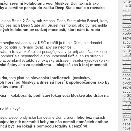
jún 
omáci servilní kolaboranti voči Moskve.
Boli takí istí ako
máj 
sky a servilne pchajú do zadku Deep State mafie a rovnako
apríl
mare
febr
 alebo Brusel? Čo by tak zmohol Deep State alebo Brusel, keby
janu
č by bez nich Deep State ani Brusel nezmohol, ako by nezmohla
dece
ných kolaborantov cudzej mocnosti, ktorí nám tu robia
nove
októ
sept
augu
 svojho vyhadzovu z KSČ a ničili ju tu nie Rusi, ale domáci
júl 2
oli ochotní ju rehabilitovať, aby sa neohrozili.
jún 
ováci
a to vysokoškolskí pedagógovia v jej prípade. Napokon jej
máj 
j pomôcť ale nepomohol a spolupracoval tiež a len zo strachu
apríl
pracovníkmi! A takto sú lokajsky ustrašení všetci vysokoškolskí
mare
ské špiny ako za socializmu – lokajské zas k inej mocnosti
febr
janu
dece
urka,
toto platí na
slovenskú inteligenciu
(novinárov,
nove
boli horší od Moskvy a dnes sú horší k spoluobčanom ako by
októ
ntov dovoliť!
sept
augu
váci – kolaboranti, podlízaví lokaji voči Moskve ako drábi na
júl 2
jún 
máj 
apríl
ka z Moskvy!
mare
febr
uselu alebo londýnske kancelárie Domu Sion,
lebo bez našich
janu
kajov by nič nezmohli keby na nás nemali domácich drábov
dece
hcú byť len lokaji s pomocou totality a cenzúry!
nove