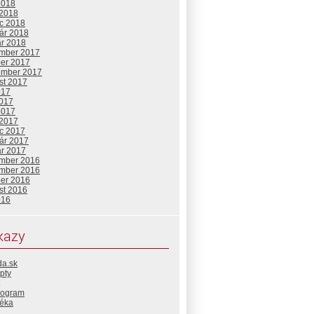
2018
 2018
c 2018
uár 2018
ár 2018
mber 2017
ber 2017
ember 2017
st 2017
017
2017
2017
 2017
c 2017
uár 2017
ár 2017
mber 2016
mber 2016
ber 2016
st 2016
016
kazy
da.sk
pty
rogram
téka