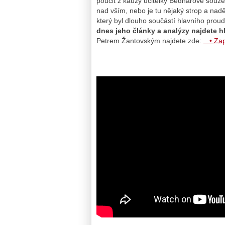
poučit z kauzy učitelky Bednářové souze
nad vším, nebo je tu nějaký strop a nadě
který byl dlouho součástí hlavního prou
dnes jeho články a analýzy najdete hl
Petrem Žantovským najdete zde:
• Zap