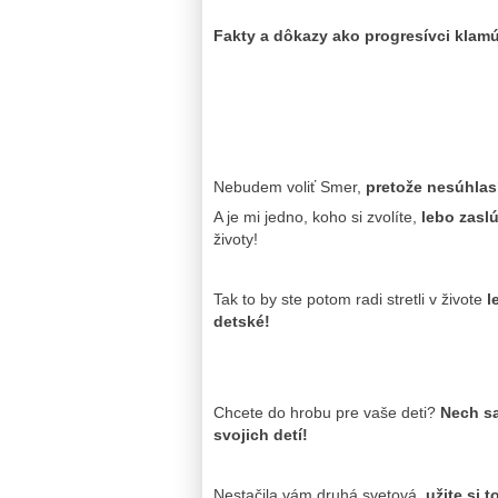
Fakty a dôkazy ako progresívci klamú 
Nebudem voliť Smer,
pretože nesúhlas
A je mi jedno, koho si zvolíte,
lebo zaslú
životy!
Tak to by ste potom radi stretli v živote
l
detské!
Chcete do hrobu pre vaše deti?
Nech sa
svojich detí!
Nestačila vám druhá svetová,
užite si t