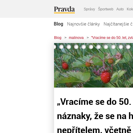
Správy
Športweb
Auto
Kok
Blog
Najnovšie články
Najčítanejšie č
Blog
>
malinova
>
"Vracíme se do 50. let, zv
„Vracíme se do 50. l
náznaky, že se na 
nepřítelem, včetně 