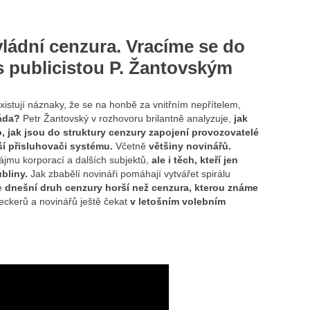
vládní cenzura. Vracíme se do
s publicistou P. Žantovským
xistují náznaky, že se na honbě za vnitřním nepřítelem,
máda?
Petr Žantovský v rozhovoru brilantně analyzuje,
jak
o, jak jsou do struktury cenzury zapojení provozovatelé
lší přisluhovači systému.
Včetně
většiny novinářů.
zájmu korporací a dalších subjektů,
ale i těch, kteří jen
bliny.
Jak zbabělí novináři pomáhají vytvářet spirálu
e
dnešní druh cenzury horší než cenzura, kterou známe
eckerů a novinářů ještě čekat
v letošním volebním