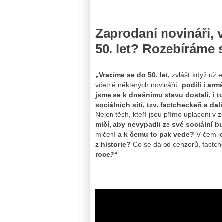
Zaprodaní novináři, 
50. let? Rozebíráme 
„Vracíme se do 50. let,
zvlášť když už e
včetně některých novinářů,
podílí i ar
jsme se k dnešnímu stavu dostali, i t
sociálních sítí, tzv. factcheckeři a da
Nejen těch, kteří jsou přímo upláceni v 
mlčí, aby nevypadli ze své sociální bu
mlčení
a k čemu to pak vede?
V čem j
z historie?
Co se dá od cenzorů, factch
roce?“