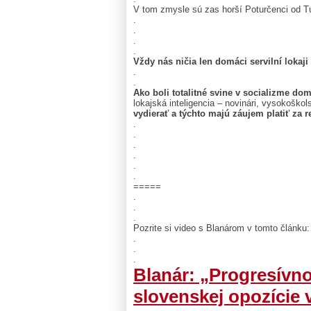
V tom zmysle sú zas horší Poturčenci od Tu
.
.
.
.
Vždy nás ničia len domáci servilní lokaji
.
.
Ako boli totalitné svine v socializme do
lokajská inteligencia – novinári, vysokoškol
vydierať a týchto majú záujem platiť za r
.
.
.
.
.
.
=====
.
.
.
Pozrite si video s Blanárom v tomto článku:
.
.
.
Blanár: „Progresívno
slovenskej opozície