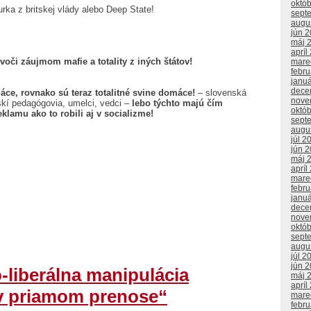
októ
rka z britskej vlády alebo Deep State!
sept
augu
jún 
máj 
apríl
 voči záujmom mafie a totality z iných štátov!
mare
febr
janu
dece
máce, rovnako sú teraz totalitné svine domáce!
– slovenská
nove
skí pedagógovia, umelci, vedci –
lebo týchto majú čím
októ
eklamu ako to robili aj v socializme!
sept
augu
júl 2
jún 
máj 
apríl
mare
febr
janu
dece
nove
októ
sept
augu
júl 2
jún 
-liberálna manipulácia
máj 
apríl
 v priamom prenose“
mare
febr