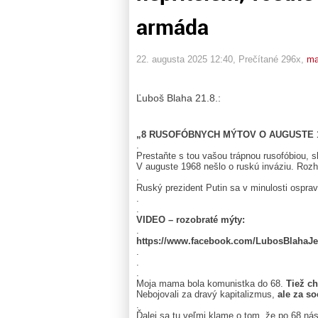
armáda
22. augusta 2025 12:40
, Prečítané 296x,
ma
Ľuboš Blaha 21.8.:
„8 RUSOFÓBNYCH MÝTOV O AUGUSTE 
.
Prestaňte s tou vašou trápnou rusofóbiou, sl
V auguste 1968 nešlo o ruskú inváziu. Rozh
.
Ruský prezident Putin sa v minulosti osprav
.
.
VIDEO – rozobraté mýty:
.
https://www.facebook.com/LubosBlahaJe
.
.
.
Moja mama bola komunistka do 68.
Tiež ch
Nebojovali za dravý kapitalizmus,
ale za so
.
Ďalej sa tu veľmi klame o tom, že po 68 nás 