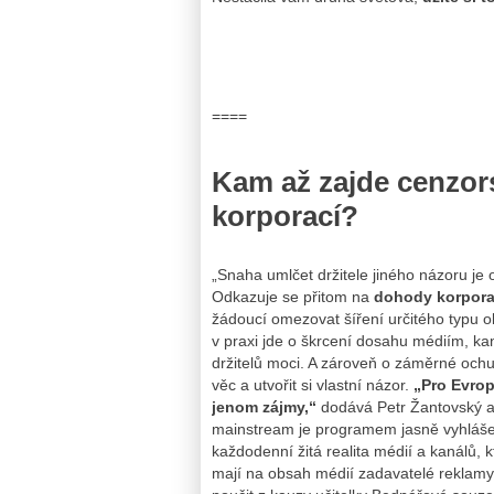
====
Kam až zajde cenzors
korporací?
„Snaha umlčet držitele jiného názoru je 
Odkazuje se přitom na
dohody korporací
žádoucí omezovat šíření určitého typu o
v praxi jde o škrcení dosahu médiím, k
držitelů moci. A zároveň o záměrné ochu
věc a utvořit si vlastní názor.
„Pro Evro
jenom zájmy,“
dodává Petr Žantovský a 
mainstream je programem jasně vyhláše
každodenní žitá realita médií a kanálů, 
mají na obsah médií zadavatelé reklam