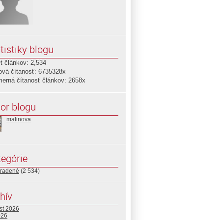
tistiky blogu
t článkov: 2,534
ová čítanosť: 6735328x
merná čítanosť článkov: 2658x
or blogu
malinova
egórie
radené
(2 534)
hív
st 2026
026