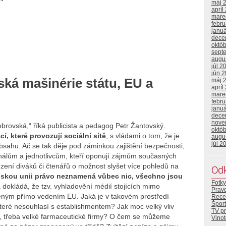
máj 
apríl
mare
febr
janu
dece
októ
sept
augu
júl 2
jún 
ká mašinérie státu, EU a
máj 
apríl
mare
febr
janu
dece
nove
obrovská,“ říká publicista a pedagog Petr Žantovský.
októ
, které provozují sociální sítě
, s vládami o tom, že je
augu
júl 2
bsahu. Ač se tak děje pod záminkou zajištění bezpečnosti,
análům a jednotlivcům, kteří oponují zájmům současných
zení diváků či čtenářů o možnost slyšet více pohledů na
Od
pskou unii právo neznamená vůbec nic, všechno jsou
Fotky
dokládá, že tzv. vyhladovění médií stojících mimo
Prav
ným přímo vedením EU. Jaká je v takovém prostředí
Rece
Šport
které nesouhlasí s establishmentem? Jak moc velký vliv
TV p
y, třeba velké farmaceutické firmy? O čem se můžeme
Vino