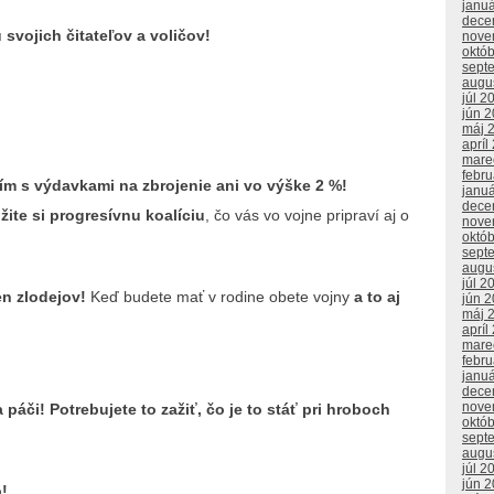
janu
dece
svojich čitateľov a voličov!
nove
októ
sept
augu
júl 2
jún 
máj 
apríl
mare
febr
ím s výdavkami na zbrojenie ani vo výške 2 %!
janu
dece
žite si progresívnu koalíciu
, čo vás vo vojne pripraví aj o
nove
októ
sept
augu
júl 2
en zlodejov!
Keď budete mať v rodine obete vojny
a to aj
jún 
máj 
apríl
mare
febr
janu
dece
nove
 páči! Potrebujete to zažiť, čo je to stáť pri hroboch
októ
sept
augu
júl 2
jún 
o!