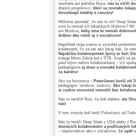
nestretla ani jedného Rusa,
nás tu ničili d
dnešní progresívci,
ktorí sa rovnako lokaj
dovolávajú totality a cenzúry!
.
Môžeme povedať, že nás tu ničí Deep State
sme tu nemali ich lokajských riťolezov? Ni
ani Moskva,
keby sme tu nemali dobrovoľ
drábov ako robili aj v socializme!
.
Napríklad moja mama si vymohla prešetrenie
kolaboranti, čo sa tak ako lokaji báli, že neb
Najväčšie kolaborantské špiny tu boli Sl
kolega Miron Zelina bol v ŠTB. Snažil sa je
pred inými našimi kolaborantami – ich spolu
pedagógovia
aj dnes a rovnaké kolaborant
za kariéru!
.
Ako sa hovorieva –
Poturčenec horší od T
pedagógov, umelcov, vedcov).
Ako lokaji 
si cudzie mocnosti nemohli bez kolabora
.
Nás tu neničili Rusi, čo boli ďaleko,
ale Slo
nás!
.
V tom zmysle boli horší Poturčenci od Tur
.
Nás tu neničí Deep State z USA alebo z Br
domácich kolaborantov a podlízavých lo
– vlastizradcov ako v socializme,
čo opäť c
.