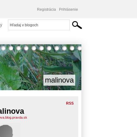
Registrácia
Prihlásenie
y
malinova
RSS
linova
ova.blog.pravda.sk