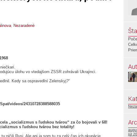
linova
,
Nezaradené
Šta
Poče
Celk
Prie
1968
Aut
niečkari.
odujúcu úlohu vo vtedajšom ZSSR zohrávali Ukrajinci.
edlnil. Kedy sa ospravedlní Zelenskyj?“
Kat
Spat/videos/24310728388588035
Neza
Arc
cela „socializmus s ľudskou tvárou“ za čo bojovali v 68!
cializmus s ľudskou tvárou bez totality!
augu
júl 2
tu ničili Rusi. Ale ani ja som tu za celý čas ich okupácie