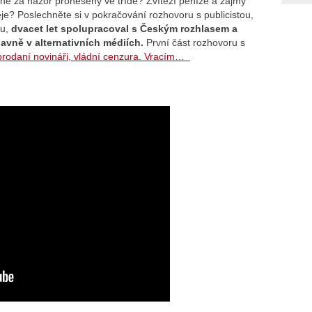
né za názor pronesený ve třídě? Zvítězí peníze a zájmy
je? Poslechněte si v pokračování rozhovoru s publicistou,
du,
dvacet let spolupracoval s Českým rozhlasem a
avně v alternativních médiích.
První část rozhovoru s
rodaní novináři, vládní cenzura. Vracím…