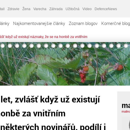
tail
Zdravie
Žena
Varecha
Záhrada
Užitočná
Video
DefenceNews
lánky
Najkomentovanejšie články
Zoznam blogov
Komerčné blog
lášť když už existují náznaky, že se na honbě za vnitřním
et, zvlášť když už existují
ma
honbě za vnitřním
malin
některých novinářů, podílí i