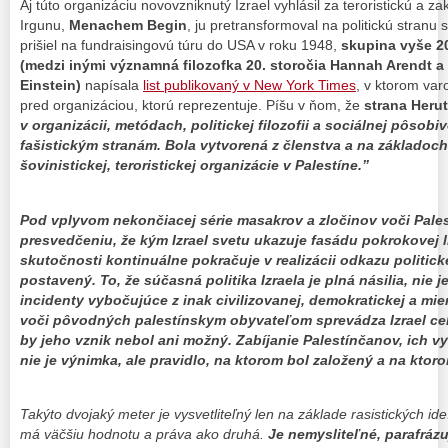
Aj túto organizáciu novovzniknutý Izrael vyhlásil za teroristickú a za
Irgunu,
Menachem Begin
, ju pretransformoval na politickú stran
prišiel na fundraisingovú túru do USA v roku 1948,
skupina vyše 20
(medzi inými významná filozofka 20. storočia Hannah Arendt a 
Einstein)
napísala
list publikovaný v New York Times
, v ktorom var
pred organizáciou, ktorú reprezentuje. Píšu v ňom, že
strana Herut
v organizácii, metódach, politickej filozofii a sociálnej pôsobi
fašistickým stranám. Bola vytvorená z členstva a na základoch
šovinistickej, teroristickej organizácie v Palestíne.”
Pod vplyvom nekončiacej série masakrov a zločinov voči Pale
presvedčeniu, že kým Izrael svetu ukazuje fasádu pokrokovej l
skutočnosti kontinuálne pokračuje v realizácii odkazu politick
postavený. To, že súčasná politika Izraela je plná násilia, nie 
incidenty vybočujúce z inak civilizovanej, demokratickej a miero
voči pôvodných palestínskym obyvateľom sprevádza Izrael cel
by jeho vznik nebol ani možný. Zabíjanie Palestínčanov, ich v
nie je výnimka, ale pravidlo, na ktorom bol založený a na ktorom
Takýto dvojaký meter je vysvetliteľný len na základe rasistických ide
má väčšiu hodnotu a práva ako druhá.
Je nemysliteľné, parafráz