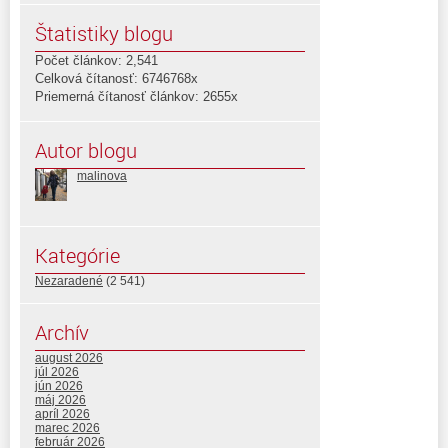
Štatistiky blogu
Počet článkov: 2,541
Celková čítanosť: 6746768x
Priemerná čítanosť článkov: 2655x
Autor blogu
malinova
Kategórie
Nezaradené
(2 541)
Archív
august 2026
júl 2026
jún 2026
máj 2026
apríl 2026
marec 2026
február 2026