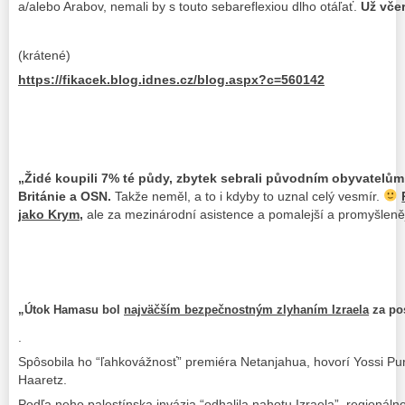
a/alebo Arabov, nemali by s touto sebareflexiou dlho otáľať.
Už vče
(krátené)
https://fikacek.blog.idnes.cz/blog.aspx?c=560142
„Židé koupili 7% té půdy, zbytek sebrali původním obyvatelům
Británie a OSN.
Takže neměl, a to i kdyby to uznal celý vesmír.
jako Krym,
ale za mezinárodní asistence a pomalejší a promyšlenějš
„Útok Hamasu bol
najväčším bezpečnostným zlyhaním Izraela
za po
.
Spôsobila ho “ľahkovážnosť” premiéra Netanjahua, hovorí Yossi Pur
Haaretz.
Podľa neho palestínska invázia “odhalila nahotu Izraela”, regionáln