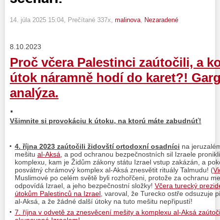
14. júla 2025 15:04
, Prečítané 337x,
malinova
,
Nezaradené
8.10.2023
Proč včera Palestinci zaútočili, a k
útok náramně hodí do karet?! Gar
analýza.
.
Všimnite si provokáciu k útoku, na ktorú máte zabudnúť!
4. října 2023 zaútočili židovští ortodoxní osadníci
na jeruzalé
mešitu
al-Aksá
, a pod ochranou bezpečnostních sil Izraele proni
komplexu, kam je Židům zákony státu Izrael vstup zakázán, a poko
posvátný chrámový komplex al-Aksá znesvětit rituály Talmudu! (
Vi
Muslimové po celém světě byli rozhořčeni, protože za ochranu m
odpovídá Izrael, a jeho bezpečnostní složky!
Včera turecký prezid
útokům Palestinců na Izrael
, varoval, že Turecko ostře odsuzuje p
al-Aksá, a že žádné další útoky na tuto mešitu nepřipustí!
7. října v odvetě za znesvěcení mešity a komplexu al-Aksá zaútoči
okupovaná Izraelem!