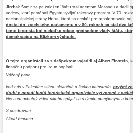
Jicchak Šamir sa po založení štátu stal agentom Mossadu a riadil 
vedcov, ktorí pomáhali Egyptu vyvíjať raketový program. V 70. roko
nacionalistickej strany Herut, ktorá sa neskôr pretransformovala na
dostal do izraelského parlamentu a v 80. rokoch sa stal dva kr
tento terorista bol niekoľko rokov predsedom vlády štátu, kto
demokraciou na Blízkom východe.
.
O tejto organizácii sa s dešpektom vyjadril aj Albert Einstein
, 
finančnú podporu pre Irgun napísal:
Vážený pane,
keď nás v Palestíne stihne skutočná a finálna katastrofa,
prvými zo
druhí v poradí budú teroristické organizácie vytvorené z našic
Nie som ochotný vidieť nikoho spájať sa s týmito pomýlenými a krim
S pozdravom
Albert Einstein
.