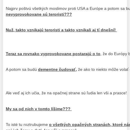
Najprv poštvú všetkých moslimov proti USA a Európe a potom sa b
nevyprovokovane sú teroristi???
Nuž, takto vznikajú teroristi a takto vznikali aj tí dnešní!
Teraz sa rovnako vyprovokovane postarajú o to
, že do Európy 
A potom sa budú
dementne čudovať,
že ako to niekto môže volať
Ale veď aj ich učia, že na opačnej strane sú ľudia len vši a prasce!
My sa od nich v tomto líšime???
To isté tu roztrubujeme
o všetkých opačných stranách, ktoré nám