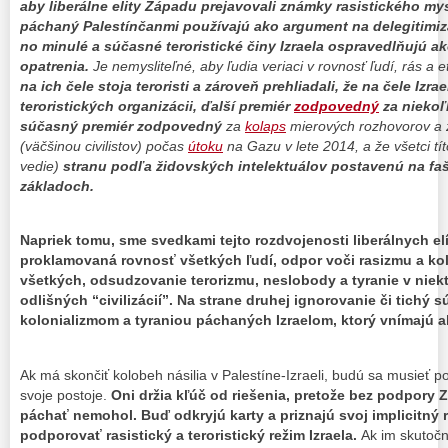
aby liberálne elity Západu prejavovali známky rasistického my
páchaný Palestínčanmi používajú ako argument na delegitimiz
no minulé a súčasné teroristické činy Izraela ospravedlňujú 
opatrenia.
Je nemysliteľné, aby ľudia veriaci v rovnosť ľudí, rás a 
na ich čele stoja teroristi a zároveň prehliadali, že na čele Izra
teroristických organizácii, ďalší premiér
zodpovedný
za niekoľ
súčasný premiér zodpovedný
za
kolaps
mierových rozhovorov a
(väčšinou civilistov) počas
útoku
na Gazu v lete 2014, a že všetci tít
vedie)
stranu podľa židovských intelektuálov postavenú na faši
základoch.
Napriek tomu, sme svedkami tejto rozdvojenosti liberálnych el
proklamovaná rovnosť všetkých ľudí, odpor voči rasizmu a kol
všetkých, odsudzovanie terorizmu, neslobody a tyranie v niek
odlišných “civilizácií”. Na strane druhej ignorovanie či tichý 
kolonializmom a tyraniou páchaných Izraelom, ktorý vnímajú ak
Ak má skončiť kolobeh násilia v Palestíne-Izraeli, budú sa musieť p
svoje postoje.
Oni držia kľúč od riešenia, pretože bez podpory Z
páchať nemohol. Buď odkryjú karty a priznajú svoj implicitný 
podporovať rasistický a teroristický režim Izraela.
Ak im skutočn