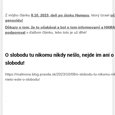
Z môjho článku
8.10. 2023, deň po útoku Hamasu
, ktorý Izrael
oč
genocídu!
Dôkazy o tom, že to očakával a bol o tom informovaný a HAMA
podporoval
v ďalšom článku, lebo toto je už dlhé!
O slobodu tu nikomu nikdy nešlo, nejde im ani o 
slobodu!
https://malinova.blog.pravda.sk/2023/10/08/o-slobodu-tu-nikomu-nik
nieto-este-o-slobodu/
.