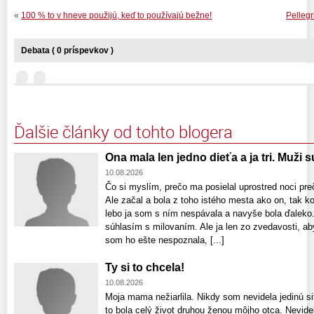
«
100 % to v hneve použijú, keď to používajú bežne!
Pellegr
Debata ( 0 príspevkov )
Ďalšie články od tohto blogera
Ona mala len jedno dieťa a ja tri. Muži s
10.08.2026
Čo si myslím, prečo ma posielal uprostred noci pre
Ale začal a bola z toho istého mesta ako on, tak 
lebo ja som s ním nespávala a navyše bola ďaleko
súhlasím s milovaním. Ale ja len zo zvedavosti, ab
som ho ešte nespoznala, [...]
Ty si to chcela!
10.08.2026
Moja mama nežiarlila. Nikdy som nevidela jedinú si
to bola celý život druhou ženou môjho otca. Nevide