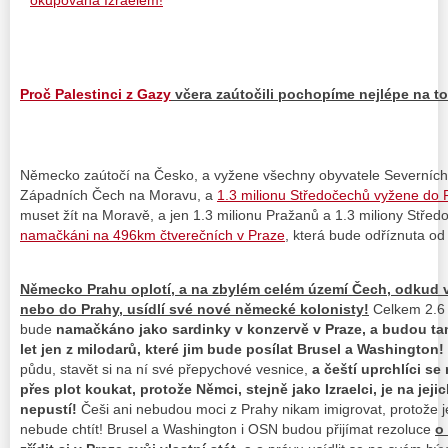
Proč Palestinci z Gazy
včera zaútočili pochopíme nejlépe na t
Německo zaútočí na Česko, a vyžene všechny obyvatele Severních,
Západních Čech na Moravu, a
1.3 milionu Středočechů vyžene do 
muset žít na Moravě, a jen 1.3 milionu Pražanů a 1.3 miliony Stř
namačkáni na 496km čtverečních v Praze
, která bude odříznuta od 
Německo Prahu oplotí, a na zbylém celém území Čech, odkud 
nebo do Prahy, usídlí své nové německé kolonisty!
Celkem 2.6 
bude
namačkáno jako sardinky v konzervě v Praze, a budou tam
let jen z milodarů, které jim bude posílat Brusel a Washington!
půdu, stavět si na ní své přepychové vesnice,
a čeští uprchlíci se
přes plot koukat, protože Němci, stejně jako Izraelci, je na jej
nepustí!
Češi ani nebudou moci z Prahy nikam imigrovat, protože je
nebude chtít! Brusel a Washington i OSN budou přijímat rezoluce
o