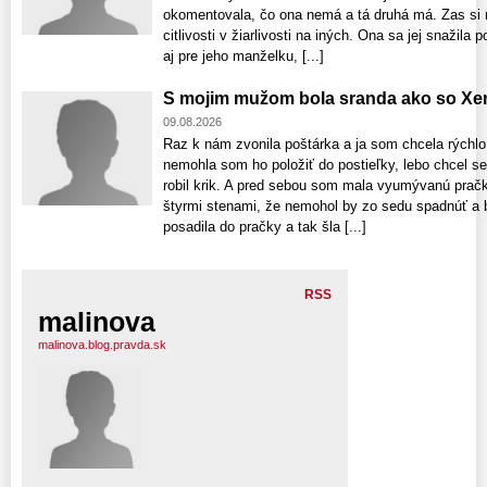
okomentovala, čo ona nemá a tá druhá má. Zas si 
citlivosti v žiarlivosti na iných. Ona sa jej snažila
aj pre jeho manželku, [...]
S mojim mužom bola sranda ako so X
09.08.2026
Raz k nám zvonila poštárka a ja som chcela rýchlo 
nemohla som ho položiť do postieľky, lebo chcel s
robil krik. A pred sebou som mala vyumývanú pračk
štyrmi stenami, že nemohol by zo sedu spadnúť a 
posadila do pračky a tak šla [...]
RSS
malinova
malinova.blog.pravda.sk