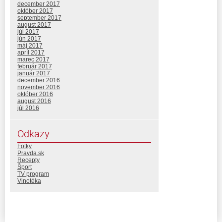
december 2017
október 2017
september 2017
august 2017
júl 2017
jún 2017
máj 2017
apríl 2017
marec 2017
február 2017
január 2017
december 2016
november 2016
október 2016
august 2016
júl 2016
Odkazy
Fotky
Pravda.sk
Recepty
Šport
TV program
Vinotéka