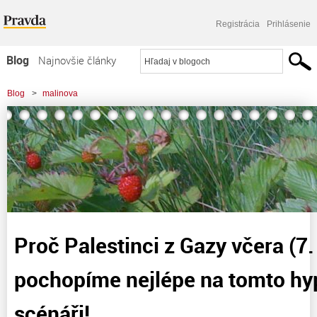
Registrácia
Prihlásenie
Blog
Najnovšie články
Najčítanejšie články
Blog
>
malinova
Najkomentovanejšie články
>
Proč Palestinci z Gazy včera (7. 10. ) zaútočili pochopíme nejlépe na tomto
Zoznam blogov
hypotetickém scénáři!
Komerčné blogy
Proč Palestinci z Gazy včera (7. 
pochopíme nejlépe na tomto hy
scénáři!