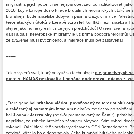
imigranti a jejich potomci se nejspíš opět začnou radikalizovat, jak
2018, kdy v Evropě došlo k řadě brutálních teroristických útoků se
brutálnější bude izraelské dobývání pásma Gazy, čím více Palesti
teroristických útoků v Evropě vzroste!
Konflikt mezi Izraelci a Pal
stejně jako ho nevyřešili tisíce jejich předchůdců! Ovšem zvát a vpo
další a další neevropské imigranty je už přímá podpora teroristů! O
že
Bruxelae
musí být zničeno, a imigrace musí být zastavena!“
====
Takto vyzerá svet, ktorý nevyužíva technológie
ale primitívnych s
preto si HAMAS pestovali a finančne podporovali priamo z Izra
„Stern gang bol
britskou vládou považovaný za teroristickú org
a zakázaný
aj samotným Izraelom
niekoľko mesiacov po založení
bol
Jicchak Jazernicky
(neskôr premenovaný na
Šamir
), prisťaho
napríklad, za zabitím britského zástupcu Moynea. Sám vybral dvoch
vykonali. Odsúhlasil tiež vraždu vyjednávača OSN Bernadotteho. Br
zatykač, väznila ho a deportovala. Jeho kumpáni britského policajta, 