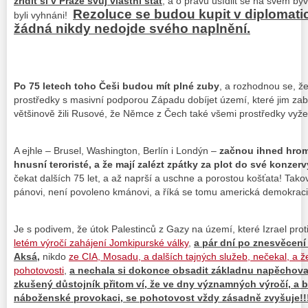
zřídit si v Praze svůj vlastní stát
, a o právu usídlit se na svém b
Rezoluce se budou kupit v diplomati
byli vyhnáni!
žádná nikdy nedojde svého naplnění.
Po 75 letech toho Češi budou mít plné zuby
, a rozhodnou se, ž
prostředky s masivní podporou Západu dobíjet území, které jim zab
většinově žili Rusové, že Němce z Čech také všemi prostředky vyž
A ejhle – Brusel, Washington, Berlín i Londýn –
začnou ihned hroma
hnusní teroristé, a že mají zalézt zpátky za plot do své konzer
čekat dalších 75 let, a až naprší a uschne a porostou košťata! Takov
pánovi, není povoleno kmánovi, a říká se tomu americká demokraci
Je s podivem, že útok Palestinců z Gazy na území, které Izrael pro
letém výročí zahájení Jomkipurské války
,
a pár dní po znesvěcení
Aksá,
nikdo
ze CIA, Mosadu, a dalších tajných služeb, nečekal, a ž
pohotovosti
,
a nechala si dokonce obsadit základnu napěchova
zkušený důstojník přitom ví, že ve dny významných výročí, a
náboženské provokaci, se pohotovost vždy zásadně zvyšuje!!