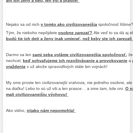
ani ich ženy a deti, len vši a prasce!
Nejako sa od nich
v tomto ako civilizovanejšia
spoločnosť líšime
Tým, že niekoho nepôjdete
osobne zarezať?
Ale veď to sa dá aj 
budú tie ich deti a ženy inak umierať, než keby ste ich zareza
Darmo sa len
sami seba voláme civilizovanejšia spoločnosť,
že
nechcel,
keď schvaľujeme ich rozoštvávanie a provokovanie
a 
vraždenie
v už akože spravodlivých stále len vojnách!
My sme proste len civilizovanejší vrahovia, nie jedného osobne, al
na diaľku! Lebo to sú už vši a len prasce… a sme tam, kde oni.
O n
mali civilizovanejšiu výchovu!
Ako vidno,
nijako nám nepomohla!