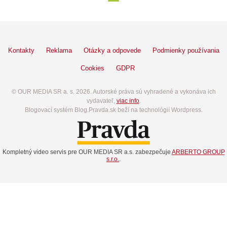
Kontakty
Reklama
Otázky a odpovede
Podmienky používania
Cookies
GDPR
© OUR MEDIA SR a. s. 2026. Autorské práva sú vyhradené a vykonáva ich
vydavateľ,
viac info
.
Blogovací systém Blog.Pravda.sk beží na technológií Wordpress.
Kompletný video servis pre OUR MEDIA SR a.s. zabezpečuje
ARBERTO GROUP
s.r.o.
.