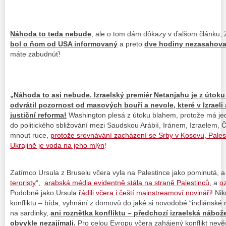
Náhoda to teda nebude
, ale o tom dám dôkazy v ďalšom článku,
bol o ňom od USA informovaný
a preto
dve hodiny nezasahova
máte zabudnúť!
„Náhoda to asi nebude. Izraelský premiér Netanjahu je z útoku
odvrátil pozornost od masových bouří a nevole, které v Izraeli
justiční reforma!
Washington plesá z útoku blahem, protože má jedi
do politického sbližování mezi Saudskou Arábií, Iránem, Izraelem,
mnout ruce,
protože srovnávání zacházení se Srby v Kosovu, Palest
Ukrajině je voda na jeho mlýn
!
Zatímco Ursula z Bruselu včera vyla na Palestince jako pominutá, 
teroristy
“,
arabská média evidentně stála na straně Palestinců,
a
oz
Podobně jako Ursula
řádili včera i čeští mainstreamoví novináři
! Ni
konfliktu – bída, vyhnání z domovů do jaké si novodobé “indiánsk
na sardinky,
ani roznětka konfliktu – předchozí izraelská nábo
obvykle nezajímali.
Pro celou Evropu včera zahájený konflikt nevěš