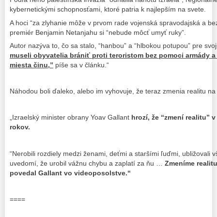
kybernetickými schopnosťami, ktoré patria k najlepším na svete.
A hoci “za zlyhanie môže v prvom rade vojenská spravodajská a be
premiér Benjamin Netanjahu si “nebude môcť umyť ruky”.
Autor nazýva to, čo sa stalo, “hanbou” a “hlbokou potupou” pre svoj
museli obyvatelia brániť proti teroristom bez pomoci armády a 
miesta činu,”
píše sa v článku.“
Náhodou boli ďaleko, alebo im vyhovuje, že teraz zmenia realitu na
„Izraelský minister obrany Yoav Gallant
hrozí, že “zmení realitu”
rokov.
“Nerobili rozdiely medzi ženami, deťmi a staršími ľuďmi, ubližovali
uvedomí, že urobil vážnu chybu a zaplatí za ňu …
Zmeníme realitu
povedal Gallant vo videoposolstve.“
====