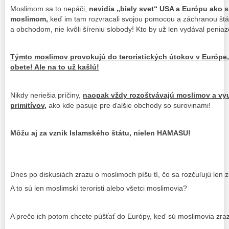
Moslimom sa to nepáči,
nevidia „biely svet“ USA a Európu ako s
moslimom,
keď im tam rozvracali svojou pomocou a záchranou štáty
a obchodom, nie kvôli šíreniu slobody! Kto by už len vydával penia
Týmto moslimov provokujú do teroristických útokov v Európe,
obete! Ale na to už kašlú!
Nikdy neriešia príčiny,
naopak vždy rozoštvávajú moslimov a vyu
primitívov,
ako kde pasuje pre ďalšie obchody so surovinami!
Môžu aj za vznik Islamského štátu, nielen HAMASU!
Dnes po diskusiách zrazu o moslimoch píšu tí, čo sa rozčuľujú len z
A to sú len moslimskí teroristi alebo všetci moslimovia?
A prečo ich potom chcete púšťať do Európy, keď sú moslimovia zra