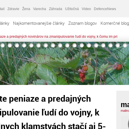
tail
Zdravie
Žena
Varecha
Záhrada
Užitočná
Video
DefenceNews
lánky
Najkomentovanejšie články
Zoznam blogov
Komerčné blog
aze a predajných novinárov na zmanipulovanie ľudí do vojny, k čomu im pri
te peniaze a predajných
ma
pulovanie ľudí do vojny, k
malin
nych klamstvách stačí aj 5-