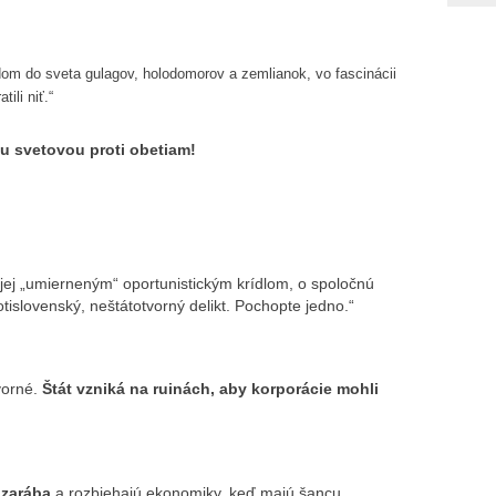
dom do sveta gulagov, holodomorov a zemlianok, vo fascinácii
ili niť.“
u svetovou proti obetiam!
j jej „umierneným“ oportunistickým krídlom, o spoločnú
otislovenský, neštátotvorný delikt. Pochopte jedno.“
vorné.
Štát vzniká na ruinách, aby korporácie mohli
 zarába
a rozbiehajú ekonomiky, keď majú šancu