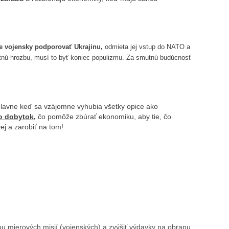
e vojensky podporovať Ukrajinu,
odmieta jej vstup do NATO a
nú hrozbu, musí to byť koniec populizmu. Za smutnú budúcnosť
lavne keď sa vzájomne vyhubia všetky opice ako
o dobytok,
čo pomôže zbúrať ekonomiku, aby tie, čo
ej a zarobiť na tom!
ou mierových misií (vojenských) a zvýšiť výdavky na obranu