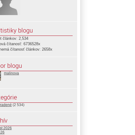
tistiky blogu
t článkov: 2,534
ová čítanosť: 6736528x
merná čítanosť článkov: 2658x
or blogu
malinova
egórie
radené
(2 534)
hív
st 2026
026