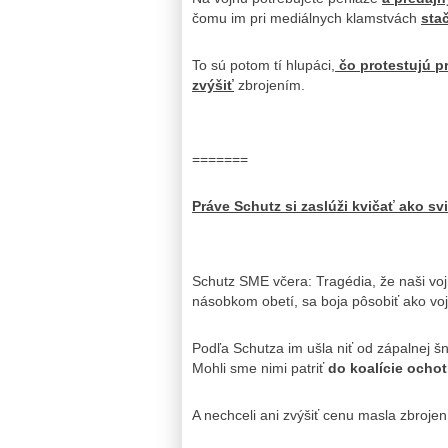
čomu im pri mediálnych klamstvách
sta
To sú potom tí hlupáci,
čo protestujú 
zvýšiť
zbrojením.
=======
Práve Schutz si zaslúži kvičať ako sv
Schutz SME včera: Tragédia, že naši vojn
násobkom obetí, sa boja pôsobiť ako voj
Podľa Schutza im ušla niť od zápalnej šn
Mohli sme nimi patriť
do koalície ocho
A nechceli ani zvýšiť cenu masla zbroje