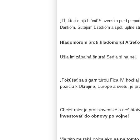
„
Tí, ktorí majú brániť Slovensko pred prepa
Dankom, Šutajom Eštokom a spol. úplne strat
Hladomorom proti hladomoru! A treťo
Ušla im zápalná šnúra! Sedia si na nej.
„Pokúšať sa s garnitúrou Fica IV, hoci a
pozíciu k Ukrajine, Európe a svetu, je pr
Chcieť mier je protislovenské a neštátot
investovať do obnovy po vojne!
Vie táto mužská opica
ako sa na tomto