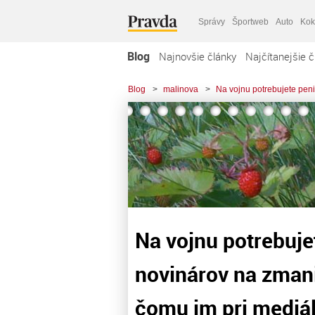
Správy
Športweb
Auto
Kok
Blog
Najnovšie články
Najčítanejšie č
Blog
>
malinova
>
Na vojnu potrebujete peni
Na vojnu potrebuje
novinárov na zmani
čomu im pri mediál