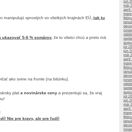
jún 
máj 
apríl
mare
to manipulujú sprostých vo všetkých krajinách EÚ,
tak tu
febr
janu
dece
nove
októ
á ukazovať 5-6 % somárov,
že to všetci chcú a preto má
sept
augu
júl 2
jún 
máj 
apríl
mare
febr
janu
dece
ičať ako svine na fronte (na bitúnku).
nove
októ
sept
augu
nársky plat
a novinárske ceny
a prezentujú sa, že vraj
júl 2
nu!
jún 
máj 
apríl
!
mare
febr
! Nie pre kravy, ale pre ľudí!
janu
dece
nove