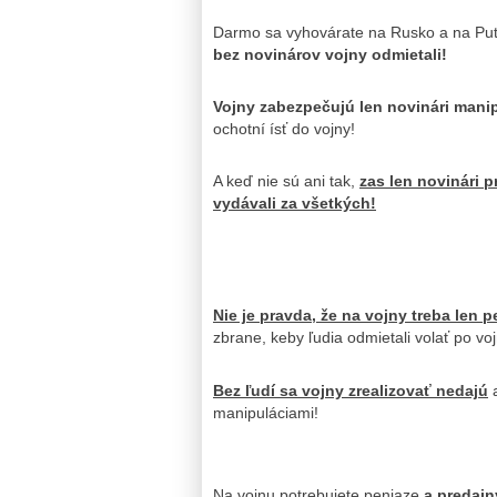
Darmo sa vyhovárate na Rusko a na Put
bez novinárov vojny odmietali!
Vojny zabezpečujú len novinári mani
ochotní ísť do vojny!
A keď nie sú ani tak,
zas len novinári 
vydávali za všetkých!
Nie je pravda, že na vojny treba len p
zbrane, keby ľudia odmietali volať po vo
Bez ľudí sa vojny zrealizovať nedajú
a
manipuláciami!
Na vojnu potrebujete peniaze
a predajn