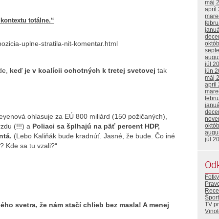
máj 
apríl
mare
kontextu totálne.“
febr
janu
dece
zicia-uplne-stratila-nit-komentar.html
októ
sept
augu
júl 2
ude,
keď je v koalícii ochotných k tretej svetovej
tak
jún 
máj 
apríl
mare
febr
janu
dece
Leyenová ohlasuje za EÚ 800 miliárd (150 požičaných),
nove
zdu (!!!) a
Poliaci sa šplhajú na päť percent HDP,
októ
augu
ntá.
(Lebo Kaliňák bude kradnúť. Jasné, že bude. Čo iné
júl 2
i? Kde sa tu vzali?“
Od
Fotky
Prav
Rece
Šport
TV p
ho svetra, že nám stačí chlieb bez masla! A menej
Vino