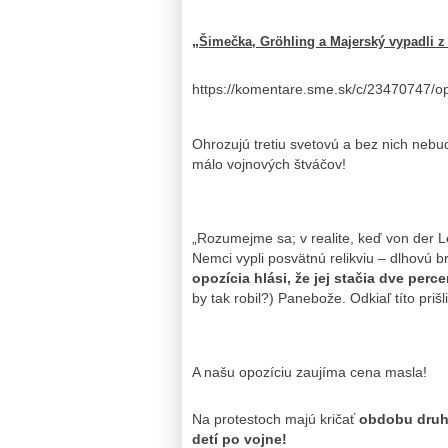
„
Šimečka, Gröhling a Majerský vypadli z 
https://komentare.sme.sk/c/23470747/opo
Ohrozujú tretiu svetovú a bez nich neb
málo vojnových štváčov!
„Rozumejme sa; v realite, keď von der 
Nemci vypli posvätnú relikviu – dlhovú br
opozícia hlási, že jej stačia dve perce
by tak robil?) Panebože. Odkiaľ títo prišl
A našu opozíciu zaujíma cena masla!
Na protestoch majú kričať
obdobu druhé
detí po vojne!