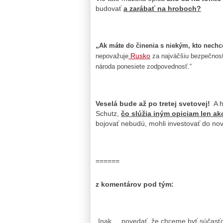
budovať
a zarábať na hroboch?
„
Ak máte do činenia s niekým, kto nechc
Rusko
nepovažuje
za najväčšiu bezpečnost
národa ponesiete zodpovednosť.“
Veselá bude až po tretej svetovej!
A h
Schutz,
čo slúžia iným opiciam len ak
bojovať nebudú, mohli investovať do nov
======
z komentárov pod tým:
„Inak ,,, povedať, že chceme byť súčasť