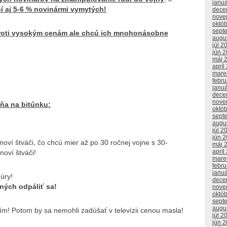
janu
čí aj 5-6 % novinármi vymytých!
dece
nove
októ
sept
proti vysokým cenám ale chcú ich mnohonásobne
augu
júl 2
jún 
máj 
apríl
mare
febr
janu
dece
nove
iňa na bitúnku:
októ
sept
augu
júl 2
jún 
oví štváči, čo chcú mier až po 30 ročnej vojne s 30-
máj 
apríl
noví štváči!
mare
febr
janu
úry!
dece
tných odpáliť sa!
nove
októ
sept
augu
ním! Potom by sa nemohli zadúšať v televízii cenou masla!
júl 2
jún 