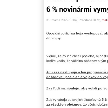
6 % novinármi vym
31. marca 2025 15:04
, Prečítané 317x,
mali
Opoziční politici
sa boja vystupovať ak
do vojny.
Vieme, že by ich chceli posielať, aj pos
keďže vedia, že väčšina občanov s tým p
A tu zas nastupujú a len progresívni 
dožadovali posielania vojakov do vo
Zas ľudí manipulujú, aby volali po vo
Zas vytvárajú zo svojich čitateľov
tú 5-6
za všetkých občanov
, že všetci občan