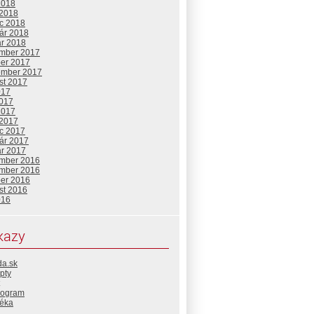
2018
 2018
c 2018
uár 2018
ár 2018
mber 2017
ber 2017
ember 2017
st 2017
017
2017
2017
 2017
c 2017
uár 2017
ár 2017
mber 2016
mber 2016
ber 2016
st 2016
016
kazy
da.sk
pty
rogram
téka