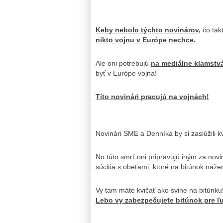
Keby nebolo týchto novinárov,
čo tak
nikto vojnu v Európe nechce.
Ale oni potrebujú
na mediálne klamstv
byť v Európe vojna!
Títo novinári pracujú na vojnách!
Novinári SME a Denníka by si zaslúžili kv
No túto smrť oni pripravujú iným za novi
súcitia s obeťami, ktoré na bitúnok naže
Vy tam máte kvičať ako svine na bitúnku
Lebo vy zabezpečujete bitúnok pre ľudí