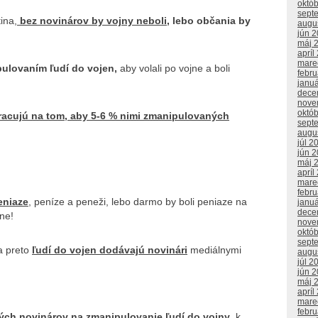
októ
sept
ina,
bez novinárov by vojny neboli,
lebo občania by
augu
jún 
máj 
apríl
mare
pulovaním ľudí do vojen,
aby volali po vojne a boli
febr
janu
dece
nove
októ
pracujú na tom, aby 5-6 % nimi zmanipulovaných
sept
augu
júl 2
jún 
máj 
apríl
mare
febr
eniaze
, peníze a peneži, lebo darmo by boli peniaze na
janu
dece
jne!
nove
októ
sept
 preto
ľudí do vojen dodávajú novinári
mediálnymi
augu
júl 2
jún 
máj 
apríl
mare
febr
ých novinárov na zmanipulovanie ľudí do vojny
, k