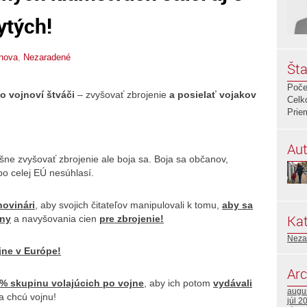
ytých!
nova
,
Nezaradené
Šta
Poče
o vojnoví štváči
– zvyšovať zbrojenie
a posielať vojakov
Celk
Prie
Aut
lušne zvyšovať zbrojenie ale boja sa. Boja sa občanov,
o celej EÚ nesúhlasí.
novinári
, aby svojich čitateľov manipulovali k tomu,
aby sa
Kat
jny
a navyšovania cien
pre zbrojenie!
Neza
jne v Európe!
Arc
 % skupinu volajúcich po vojne
, aby ich potom
vydávali
augu
ia chcú vojnu!
júl 2