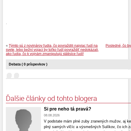
.
«
Týmto sú z novinárov ľudia, čo povraždili najviac ľudí na
Posledné, čo by 
svete, lebo bežní vojaci by toľko ľudí povraždiť nedokázali,
ako ľudia, čo k vojnám zmanipulujú státisíce ľudí!
Debata ( 0 príspevkov )
Ďalšie články od tohto blogera
Si pre neho tá pravá?
08.08.2026
V podstate mám plné zuby zranených mužov, aj keď
plný samých vlčíc a výsmešných Sulíkov, čo ich z