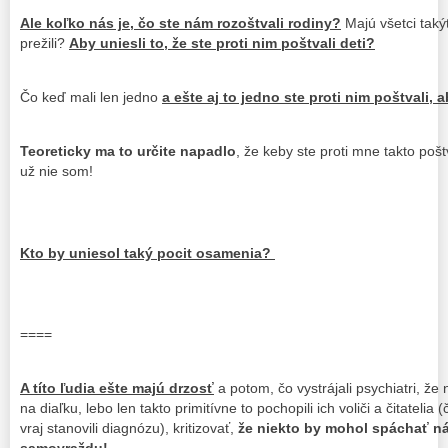
Ale koľko nás je, čo ste nám rozoštvali rodiny?
Majú všetci taký
prežili?
Aby uniesli to, že ste proti nim poštvali deti?
Čo keď mali len jedno
a ešte aj to jedno ste proti nim poštvali, 
Teoreticky ma to určite napadlo
, že keby ste proti mne takto pošt
už nie som!
Kto by uniesol taký pocit osamenia?
====
A títo ľudia ešte majú drzosť
a potom, čo vystrájali psychiatri, ž
na diaľku, lebo len takto primitívne to pochopili ich voliči a čitateli
vraj stanovili diagnózu), kritizovať,
že niekto by mohol spáchať n