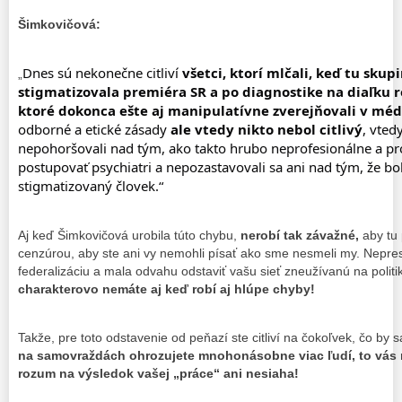
Šimkovičová:
Dnes sú nekonečne citliví
všetci, ktorí mlčali, keď tu sku
„
stigmatizovala premiéra SR a po diagnostike na diaľku r
ktoré dokonca ešte aj manipulatívne zverejňovali v méd
odborné a etické zásady
ale vtedy nikto nebol citlivý
, vted
nepohoršovali nad tým, ako takto hrubo neprofesionálne a pr
postupovať psychiatri a nepozastavovali sa ani nad tým, že bo
stigmatizovaný človek.“
Aj keď Šimkovičová urobila túto chybu,
nerobí tak závažné,
aby tu 
cenzúrou, aby ste ani vy nemohli písať ako sme nesmeli my. Nepres
federalizáciu a mala odvahu odstaviť vašu sieť zneužívanú na politi
charakterovo nemáte aj keď robí aj hlúpe chyby!
Takže, pre toto odstavenie od peňazí ste citliví na čokoľvek, čo by s
na samovraždách ohrozujete mnohonásobne viac ľudí, to vás n
rozum na výsledok vašej „práce“ ani nesiaha!