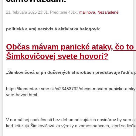
21. februára 2025 23:31
, Prečítané 431x,
malinova
,
Nezaradené
politická a vraj nezávislá aktivistka balogová:
Občas mávam panické ataky, čo to
Šimkovičovej svete hovorí?
„Šimkovičová si pri duševných chorobách predstavuje ľudí s 
https://komentare.sme.sk/c/23453732/obcas-mavam-panicke-ataky-
vete-hovori.html
V normálnej spoločnosti bez dehumanizujúcich novinárov by som si
keď kritizujú Šimkovičovú za výroky o zamestnancoch, ktorí sa liečia 