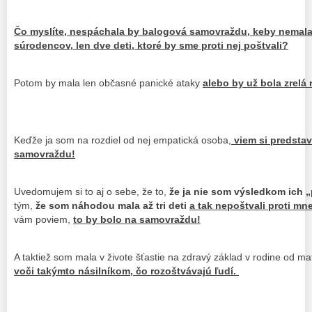
Čo myslíte, nespáchala by balogová samovraždu, keby nemala 
súrodencov, len dve deti, ktoré by sme proti nej poštvali?
Potom by mala len občasné panické ataky
alebo by už bola zrel
Keďže ja som na rozdiel od nej empatická osoba,
viem si predstavi
samovraždu!
Uvedomujem si to aj o sebe, že to,
že ja nie som výsledkom ich 
tým,
že som náhodou mala až tri deti
a tak nepoštvali proti mne
vám poviem,
to by bolo na samovraždu!
A taktiež som mala v živote šťastie na zdravý základ v rodine od ma
voči takýmto násilníkom, čo rozoštvávajú ľudí.