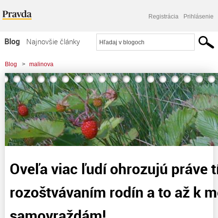
Registrácia
Prihlásenie
Blog
Najnovšie články
Najčítanejšie články
Blog
>
malinova
Najkomentovanejšie články
>
Oveľa viac ľudí ohrozujú práve títo novinári rozoštvávaním rodín a to až k
Zoznam blogov
možným samovraždám!
Komerčné blogy
Oveľa viac ľudí ohrozujú práve t
rozoštvávaním rodín a to až k
samovraždám!