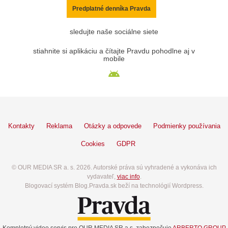
Predplatné denníka Pravda
sledujte naše sociálne siete
stiahnite si aplikáciu a čítajte Pravdu pohodlne aj v
mobile
Kontakty
Reklama
Otázky a odpovede
Podmienky používania
Cookies
GDPR
© OUR MEDIA SR a. s. 2026. Autorské práva sú vyhradené a vykonáva ich
vydavateľ,
viac info
.
Blogovací systém Blog.Pravda.sk beží na technológií Wordpress.