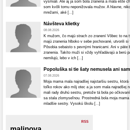
vysmiali. Ale aj ja som bola zranená a mala ešte ch
som kvôli tomu neponižovala mužov. A hlavne, nik
mrežami, aké [...]
Návšteva klietky
08.08.2026
K mužom, čo majú strach zo zranení Vôbec to na t
majú zranenia hlboko v sebe pochované, utvorili si
Pôsobia sebaisto s pevnými hranicami. Ani v päte 
zranenia. Takíto muži si vždy vyhľadávajú a berú pa
nemilujú, lebo v ich [...]
Popoluška si tie šaty nemusela ani sam
07.08.2026
Moja mama mala najradšej najstaršiu sestru, ktorá 
toľko rokov ako môj otec a ja som mala najradšej n
mali rady druhú sestru, pretože tá bola po očkovaní
sa stala zlomyseľnou. Prostredná bola moja mama 
mladšie sestry. Vysokú školu [...]
RSS
malinova