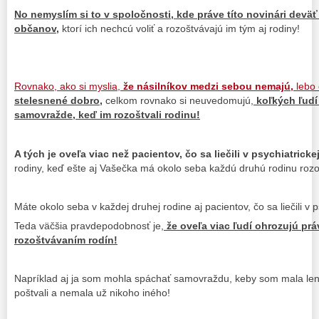
No nemyslím si to v spoločnosti, kde práve títo novinári dev
občanov,
ktorí ich nechcú voliť a rozoštvávajú im tým aj rodiny!
Rovnako, ako si myslia,
že násilníkov medzi sebou nemajú,
lebo 
stelesnené dobro,
celkom rovnako si neuvedomujú,
koľkých ľudí
samovražde, keď im rozoštvali rodinu!
A tých je oveľa viac než pacientov, čo sa liečili v psychiatricke
rodiny, keď ešte aj Vašečka má okolo seba každú druhú rodinu roz
Máte okolo seba v každej druhej rodine aj pacientov, čo sa liečili v 
Teda väčšia pravdepodobnosť je,
že oveľa viac ľudí ohrozujú práv
rozoštvávaním rodín!
Napríklad aj ja som mohla spáchať samovraždu, keby som mala len 
poštvali a nemala už nikoho iného!