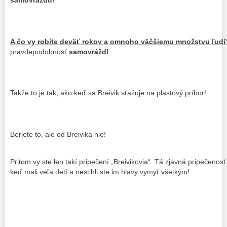
samovraždu!
A čo vy robíte deväť rokov a omnoho väčšiemu množstvu ľudí
pravdepodobnosť
samovrážd!
Takže to je tak, ako keď sa Breivik sťažuje na plastový príbor!
Beriete to, ale od Breivika nie!
Pritom vy ste len takí pripečení „Breivikovia“. Tá zjavná pripečenos
keď mali veľa detí a nestihli ste im hlavy vymyť všetkým!