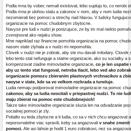
Podla mna by vobec nemali existovat, lebo supluju to, co nerobi s
Podla mna je ulohou statu a zakonov v nom, aby v nom ludia nezivo
nezomierali bez pomoci a strechy nad hlavou. V ludsky fungujuc
organizacie na pomoc chudobnym zbytocne.
Navyse pre ludi v nudzi je ponizujuce, ze by im mal niekto pomaha
zverejnovat ako nejaku show.
Mne napriklad raz financne pomohla organizacia na pomoc chudo
nasom state zlyhala a v nudzi mi nepomohla.
Clovek v nudzi nie je zobrak, aby ste mu davali milodary. Clovek s
lebo tento stat nefunguje a statne organizacie, ako su socialky a
kompenzovat ziadne mimovladne organizacie,
co je len uspatie
aby uz tento stat fungoval, netreba tlacit, lebo ved ako zob
organizacie pomozu zbieranim plastovych vrchnacikov a zbie
navyse v state, kde sa vo velkom rozkrada a tuneluje.
Ludia nemaju podporovat mimovladne organizacie na pomoc ch
zakonov, aby sa ludia neocitali v priepastnej nudzi. To nie lud
maju zbierat na pomoc este chudobnejsich!
Takze take mimovladne organizacie sluzia len na odvadzanie pozo
socialnej pomoci je zly.
Potialto su teda zbytocne a ti ludia, co sa v nich chcu angazovat a
neporovnatelne viac spravili, keby sa angazovali
v snahe zmenit
pomoci.
Ale asi lahsie je hodit 1 euro zobrakovi, nez sa angazov