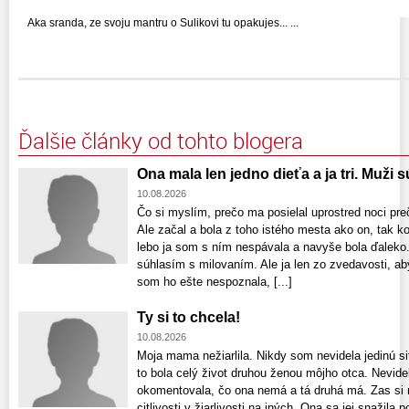
Aka sranda, ze svoju mantru o Sulikovi tu opakujes... ...
Ďalšie články od tohto blogera
Ona mala len jedno dieťa a ja tri. Muži s
10.08.2026
Čo si myslím, prečo ma posielal uprostred noci pre
Ale začal a bola z toho istého mesta ako on, tak 
lebo ja som s ním nespávala a navyše bola ďaleko
súhlasím s milovaním. Ale ja len zo zvedavosti, ab
som ho ešte nespoznala, [...]
Ty si to chcela!
10.08.2026
Moja mama nežiarlila. Nikdy som nevidela jedinú si
to bola celý život druhou ženou môjho otca. Nevide
okomentovala, čo ona nemá a tá druhá má. Zas si 
citlivosti v žiarlivosti na iných. Ona sa jej snažila