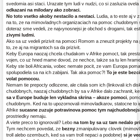
svedomia asi staci. Urazate tym ludi v nudzi, co si zasluzia ovela
odkazani na milodary ako zobraci.
No toto vsetko akoby nestacilo a nestaci.
Ludia, a to este aj v 
na to, ze na mimovladnych organizaciach na pomoc chudobnym 
doteraz sme vedeli, ze najvynosnejsi je obchod s drogami, tak es
zivymi ludmi.
Ako sa uz vedeli prizivit na pomoci Romom a zneuzit projekty na
to, ze aj na migrantoch sa da prizivit.
Keby Europa naozaj chcela chudakom v Afrike pomoct, tak prest
vojen, co uz hned mame dovod, ze nechce, takze sa tu len hram
Keby ste boli Africania, vobec nemate pocit, ze vam Europa poma
spolupodiela sa na ich zabijani. Tak aka pomoc?!
To je este bezc
volat pomocou.
Nemam tie prepocty odlozene, ale citala som ich (linkovali ich dis
chudobnych, naozaj chudobnych by sa v Afrike dalo zachranit, ke
sa v Europe buduje len vykladna skrina – akoze pomoci
, pomo
chudobnym. Ked na to upozornovali mimovladkarov, statocne to ig
Afrike
sucasne zuzuje potravinova pomoc tym najchudobnejs
prostriedky nemaju.
A viete preco to ignorovali? Lebo
na tom by sa uz tam nedalo pri
Tym nechcem povedat, ze
bezny
zmanipulovany clovek (mimovla
troll alebo ozembuch, ked sa vam troll nepaci a podobne)
si je v