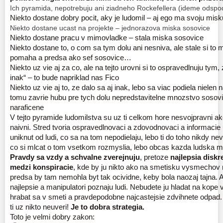
Ich pyramida, nepotrebuju ani ziadneho Rockefellera (ideme odspo
Niekto dostane dobry pocit, aky je ludomil – aj ego ma svoju misk
Niekto dostane ucast na projekte – jednorazova miska sosovice
Niekto dostane pracu v mimovladke – stala miska sosovice
Niekto dostane to, o com sa tym dolu ani nesniva, ale stale si to
pomaha a predsa ako sef sosovice…
Niekto uz vie aj za co, ale na tejto urovni si to ospravedlnuju tym, z
inak“ – to bude napriklad nas Fico
Niekto uz vie aj to, ze dalo sa aj inak, lebo sa viac podiela nielen
tomu zavrie hubu pre tych dolu nepredstavitelne mnozstvo sosov
naraficene
V tejto pyramide ludomilstva su uz ti celkom hore nesvojpravni a
naivni. Stred tvoria ospravedlnovaci a zdovodnovaci a informacie
uniknut od ludi, co sa na tom nepodielaju, lebo ti do toho nikdy nev
co si mlcat o tom vsetkom rozmyslia, lebo obcas kazda ludska mi
Pravdy sa vzdy a schvalne zverejnuju
, pretoze
najlepsia diskr
medzi konspiracie
, kde by ju nikto ako na smetisku vysmechov n
predsa by tam nemohla byt tak ocividne, keby bola naozaj tajna.
najlepsie a manipulatori poznaju ludi. Nebudete ju hladat na kope
hrabat sa v smeti a pravdepodobne najcastejsie zdvihnete odpad. 
ti uz nikto neuveri!
Je to dobra strategia.
Toto je velmi dobry zakon: