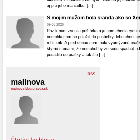
aj pre jeho manželku, [...]
S mojim mužom bola sranda ako so X
09.08.2026
Raz k nám zvonila poštárka a ja som chcela rýchlo 
nemohla som ho položiť do postieľky, lebo chcel s
robil krik. A pred sebou som mala vyumývanú pračk
štyrmi stenami, že nemohol by zo sedu spadnúť a 
posadila do pračky a tak šla [...]
RSS
malinova
malinova.blog.pravda.sk
Štatistiky blogu