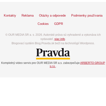
Kontakty
Reklama
Otázky a odpovede
Podmienky používania
Cookies
GDPR
© OUR MEDIA SR a. s. 2026. Autorské práva sú vyhradené a vykonáva ich
vydavateľ,
viac info
.
Blogovací systém Blog.Pravda.sk beží na technológií Wordpress.
Kompletný video servis pre OUR MEDIA SR a.s. zabezpečuje
ARBERTO GROUP
s.r.o.
.