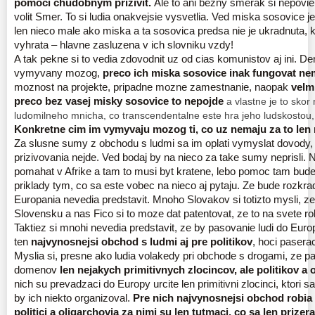
pomoci chudobnym prizivit.
Ale to ani bezny smerak si nepovie
volit Smer. To si ludia onakvejsie vysvetlia. Ved miska sosovice j
len nieco male ako miska a ta sosovica predsa nie je ukradnuta, 
vyhrata – hlavne zasluzena v ich slovniku vzdy!
A tak pekne si to vedia zdovodnit uz od cias komunistov aj ini. 
vymyvany mozog,
preco ich miska sosovice inak fungovat ne
moznost na projekte, pripadne mozne zamestnanie, naopak
velm
preco bez vasej misky sosovice to nepojde
a vlastne je to sko
ludomilneho mnicha, co transcendentalne este hra jeho ludskostou, a
Konkretne cim im vymyvaju mozog ti, co uz nemaju za to len
Za slusne sumy z obchodu s ludmi sa im oplati vymyslat dovody, 
prizivovania nejde. Ved bodaj by na nieco za take sumy neprisli. 
pomahat v Afrike a tam to musi byt kratene, lebo pomoc tam bud
priklady tym, co sa este vobec na nieco aj pytaju. Ze bude rozkrad
Europania nevedia predstavit. Mnoho Slovakov si totizto mysli, z
Slovensku a nas Fico si to moze dat patentovat, ze to na svete ro
Taktiez si mnohi nevedia predstavit, ze by pasovanie ludi do Eur
ten
najvynosnejsi obchod s ludmi aj pre politikov
, hoci pasera
Myslia si, presne ako ludia volakedy pri obchode s drogami, ze p
domenov
len nejakych primitivnych zlocincov, ale politikov a 
nich su prevadzaci do Europy urcite len primitivni zlocinci, ktori 
by ich niekto organizoval.
Pre nich najvynosnejsi obchod robia 
politici a oligarchovia za nimi su len tutmaci, co sa len prizer