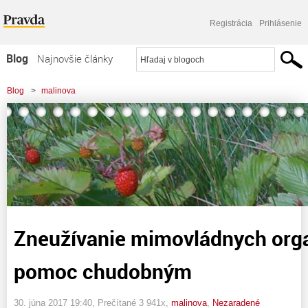
Registrácia
Prihlásenie
Blog
Najnovšie články
Najčítanejšie články
Blog
>
malinova
Najkomentovanejšie články
>
Zneužívanie mimovládnych organizácií na pomoc chudobným
Zoznam blogov
Komerčné blogy
Zneužívanie mimovládnych orga
pomoc chudobným
30. júna 2017 19:40
, Prečítané 3 941x,
malinova
,
Nezaradené