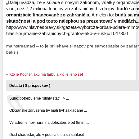
„
Ďalej uvádza, že v súlade s novým zákonom, všetky organizácie,
viac, než 7,2 milióna forintov zo zahraničných zdrojov,
budú sa m
organizácie financované zo zahraničia.
A nielen to:
budú sa mus
skutočnosti a pod touto nálepkou sa prezentovať v médiách.
„
http://www.hlavnespravy.sk/gazeta-wyborcza-orban-udiera-mimov
hlasit-prijimanie-zahranicnych-grantov-ako-v-rusku/1047300
.
mainstreamaci – to je priliehavejsi nazov pre samospasitelov zada
baksis
«
Kto je Kočner, akú má farbu a kto je jeho šéf
Debata ( 8 príspevkov )
Sulik: potrebujeme "stihly stat" => ...
Občianske združenia by mali byť zakladané ...
Vyjadrenie novinára: najdolezitejsie od 8min. ...
Dost chaoticke, ale v podstate da sa suhlasit ...